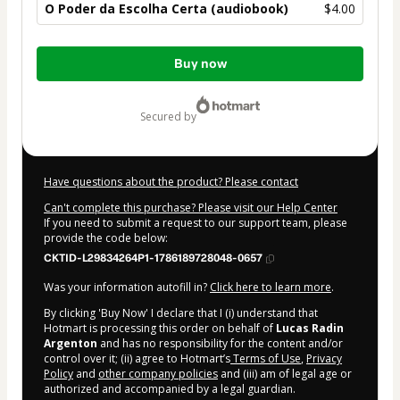
O Poder da Escolha Certa (audiobook)
$4.00
Total
Buy now
of
$4.00
secured by
Have questions about the product? Please contact
Can't complete this purchase? Please visit our Help Center
If you need to submit a request to our support team, please
provide the code below:
CKTID-L29834264P1-1786189728048-0657
Was your information autofill in?
Click here to learn more
.
By clicking 'Buy Now' I declare that I (i) understand that
Hotmart is processing this order on behalf of
Lucas Radin
Argenton
and has no responsibility for the content and/or
control over it; (ii) agree to Hotmart’s
Terms of Use
,
Privacy
Policy
and
other company policies
and (iii) am of legal age or
authorized and accompanied by a legal guardian.