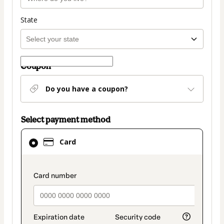
State
Coupon
Do you have a coupon?
Select payment method
Card
Card
selected
as
payment
payment_data.section_title_v2
method