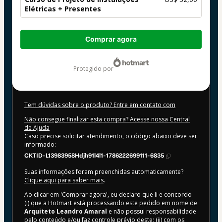
Elétricas + Presentes
Total
Comprar agora
de
US$ 32,00
protegido por
Tem dúvidas sobre o produto? Entre em contato com
Não consegue finalizar esta compra? Acesse nossa Central
de Ajuda
Caso precise solicitar atendimento, o código abaixo deve ser
informado:
CKTID-L13983958Hdjh91l4l1-1786222699111-6835
Suas informações foram preenchidas automaticamente?
Clique aqui para saber mais
.
Ao clicar em 'Comprar agora', eu declaro que li e concordo
(i) que a Hotmart está processando este pedido em nome de
Arquiteto Leandro Amaral
e não possui responsabilidade
pelo conteúdo e/ou faz controle prévio deste; (ii) com os