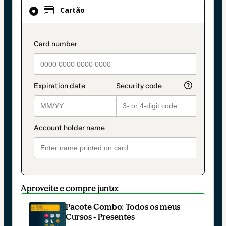
Cartão
Cartão
selecionado
como
método
payment_data.section_title_v2
de
pagamento
Aproveite e compre junto:
Pacote Combo: Todos os meus
Cursos + Presentes