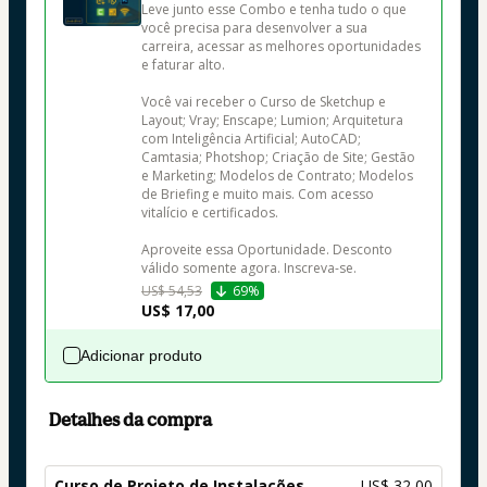
Leve junto esse Combo e tenha tudo o que 
você precisa para desenvolver a sua 
carreira, acessar as melhores oportunidades 
e faturar alto.

Você vai receber o Curso de Sketchup e 
Layout; Vray; Enscape; Lumion; Arquitetura 
com Inteligência Artificial; AutoCAD; 
Camtasia; Photshop; Criação de Site; Gestão 
e Marketing; Modelos de Contrato; Modelos 
de Briefing e muito mais. Com acesso 
vitalício e certificados.

Aproveite essa Oportunidade. Desconto 
válido somente agora. Inscreva-se.
US$ 54,53
69%
US$ 17,00
Adicionar produto
Detalhes da compra
Curso de Projeto de Instalações
US$ 32,00