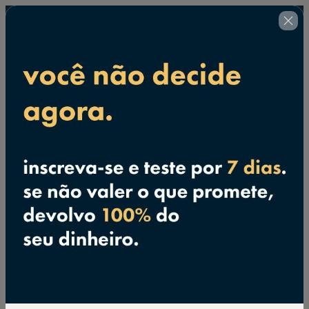
Finalize a sua inscrição
🇺🇸
Alterar país
Curso de Projeto de Instalações
Elétricas + Presentes
Autor: Arquiteto Leandro Amaral
US$ 32,00
(+ impostos aplicáveis.
Clique aqui
para mais
informações)
Com Acesso Vitalício, Suporte e Atualizações