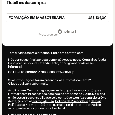
Detalhes da compra
FORMAÇÃO EM MASSOTERAPIA
US$ 104,00
Total
de
protegido por
US$ 104,00
Tem dúvidas sobre o produto? Entre em contato com
Não consegue finalizar esta compra? Acesse nossa Central de Ajuda
Caso precise solicitar atendimento, o código abaixo deve ser
informado:
CKTID-L12808916N1-1786360088395-8850
Suas informações foram preenchidas automaticamente?
Clique aqui para saber mais
.
Ao clicar em 'Comprar agora', eu declaro que li e concordo (i) que a
Hotmart está processando este pedido em nome de
Elaine De Maria
e não possui responsabilidade pelo conteúdo e/ou faz controle prévio
deste; (ii) com os
Termos de Uso
,
Política de Privacidade
e
demais
Políticas da Hotmart
e (iii) que sou maior de idade ou autorizado e
acompanhado por um responsável legal.