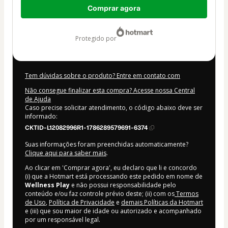
Total
Comprar agora
de
US$ 100,00
protegido por
Tem dúvidas sobre o produto? Entre em contato com
Não consegue finalizar esta compra? Acesse nossa Central
de Ajuda
Caso precise solicitar atendimento, o código abaixo deve ser
informado:
CKTID-L12082996R1-1786289579691-6374
Suas informações foram preenchidas automaticamente?
Clique aqui para saber mais
.
Ao clicar em 'Comprar agora', eu declaro que li e concordo
(i) que a Hotmart está processando este pedido em nome de
Wellness Play
e não possui responsabilidade pelo
conteúdo e/ou faz controle prévio deste; (ii) com os
Termos
de Uso
,
Política de Privacidade
e
demais Políticas da Hotmart
e (iii) que sou maior de idade ou autorizado e acompanhado
por um responsável legal.