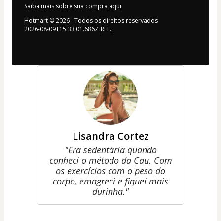
Saiba mais sobre sua compra
aqui
.
Hotmart ©
2026
- Todos os direitos reservados
2026-08-09T15:33:01.686Z
REF.
Lisandra Cortez
"Era sedentária quando
conheci o método da Cau. Com
os exercícios com o peso do
corpo, emagreci e fiquei mais
durinha."