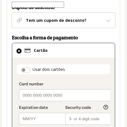
Cupom de desconto
Tem um cupom de desconto?
Escolha a forma de pagamento
Cartão
Cartão
selecionado
como
método
payment_data.section_title_v2
Usar dois cartões
de
pagamento