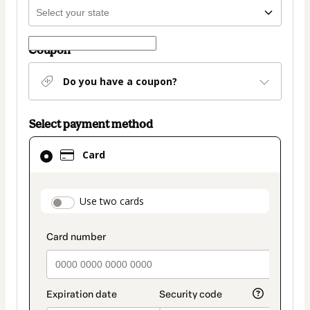
Coupon
Do you have a coupon?
Select payment method
Card
Card
selected
as
payment
payment_data.section_title_v2
Use two cards
method