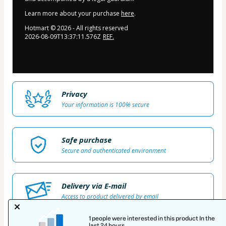
Learn more about your purchase
here
.
Hotmart ©
2026
- All rights reserved
2026-08-09T13:37:11.576Z
REF.
Privacy
Your information is 100% secure
Safe purchase
Secure and authenticated environment
Delivery via E-mail
Access to product delivered by email
1 people were interested in this product In the
last 24 hours.