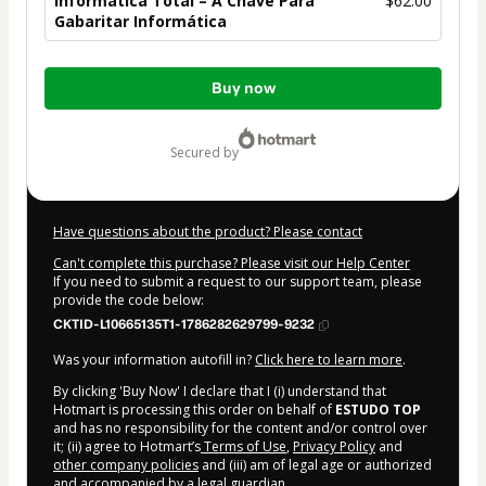
Informática Total – A Chave Para
$62.00
Gabaritar Informática
Total
Buy now
of
$62.00
secured by
Have questions about the product? Please contact
Can't complete this purchase? Please visit our Help Center
If you need to submit a request to our support team, please
provide the code below:
CKTID-L10665135T1-1786282629799-9232
Was your information autofill in?
Click here to learn more
.
By clicking 'Buy Now' I declare that I (i) understand that
Hotmart is processing this order on behalf of
ESTUDO TOP
and has no responsibility for the content and/or control over
it; (ii) agree to Hotmart’s
Terms of Use
,
Privacy Policy
and
other company policies
and (iii) am of legal age or authorized
and accompanied by a legal guardian.