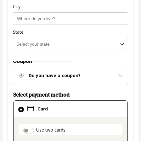
City
State
Coupon
Do you have a coupon?
Select payment method
Card
Card
selected
as
payment
payment_data.section_title_v2
Use two cards
method