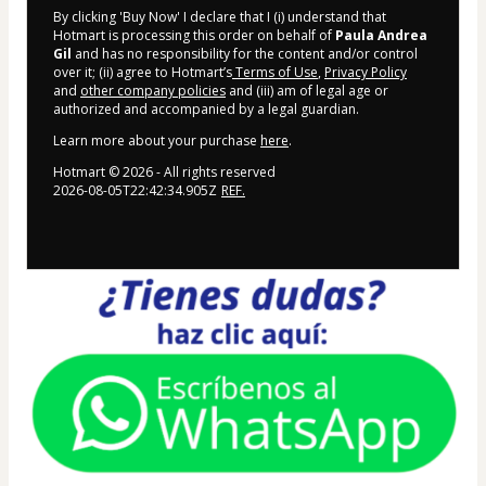
By clicking 'Buy Now' I declare that I (i) understand that
Hotmart is processing this order on behalf of
Paula Andrea
Gil
and has no responsibility for the content and/or control
over it; (ii) agree to Hotmart’s
Terms of Use
,
Privacy Policy
and
other company policies
and (iii) am of legal age or
authorized and accompanied by a legal guardian.
Learn more about your purchase
here
.
Hotmart ©
2026
- All rights reserved
2026-08-05T22:42:34.905Z
REF.