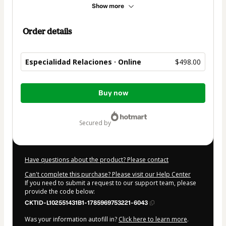
Show more
Order details
Especialidad Relaciones · Online
$498.00
Total
Buy now
of
$498.00
secured by
Have questions about the product? Please contact
Can't complete this purchase? Please visit our Help Center
If you need to submit a request to our support team, please
provide the code below:
CKTID-L102551431B1-1785969753221-6043
Was your information autofill in?
Click here to learn more
.