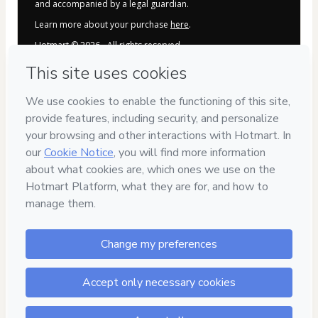
and accompanied by a legal guardian.
Learn more about your purchase
here
.
Hotmart ©
2026
- All rights reserved
2026-08-06T15:25:40.258Z
REF.
Privacy
Your information is 100% secure
Delivery via E-mail
Access to product delivered by email
Approved content
100% reviewed and approved