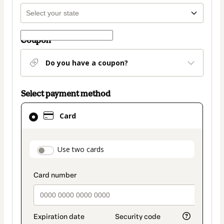
Coupon
Do you have a coupon?
Select payment method
Card
Card
selected
as
payment
payment_data.section_title_v2
Use two cards
method