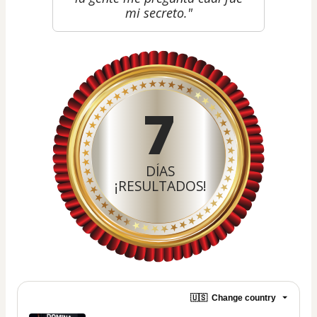
mi secreto."
7
DÍAS
¡RESULTADOS!
🇺🇸
Change country