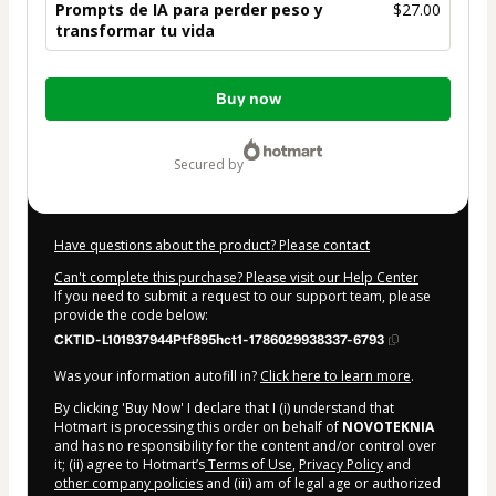
Prompts de IA para perder peso y
$27.00
transformar tu vida
Total
Buy now
of
$27.00
secured by
Have questions about the product? Please contact
Can't complete this purchase? Please visit our Help Center
If you need to submit a request to our support team, please
provide the code below:
CKTID-L101937944Ptf895hct1-1786029938337-6793
Was your information autofill in?
Click here to learn more
.
By clicking 'Buy Now' I declare that I (i) understand that
Hotmart is processing this order on behalf of
NOVOTEKNIA
and has no responsibility for the content and/or control over
it; (ii) agree to Hotmart’s
Terms of Use
,
Privacy Policy
and
other company policies
and (iii) am of legal age or authorized