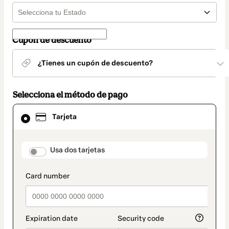
Cupón de descuento
¿Tienes un cupón de descuento?
Selecciona el método de pago
El
Tarjeta
método
de
pago
seleccionado
payment_data.section_title_v2
Usa dos tarjetas
es
Tarjeta