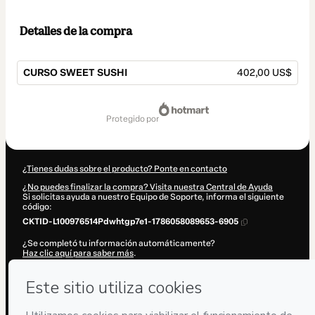
Detalles de la compra
CURSO SWEET SUSHI
402,00 US$
Total
de
protegido por
402,00 US$
¿Tienes dudas sobre el producto? Ponte en contacto
¿No puedes finalizar la compra? Visita nuestra Central de Ayuda
Si solicitas ayuda a nuestro Equipo de Soporte, informa el siguiente
código:
CKTID-L100976514Pdwhtgp7e1-1786058089653-6905
¿Se completó tu información automáticamente?
Haz clic aquí para saber más
.
Al hacer clic en 'Comprar ahora', declaro que (i) entiendo que Hotmart
está procesando este pedido en nombre de
Chris Natasha
Guadarrama Guevara
y no tiene responsabilidad por el contenido y/o
control sobre él; (ii) acepto los
Términos de Uso de Hotmart
,
Políticas
de Privacidad
y
otras políticas de Hotmart
y (iii) soy mayor de edad o