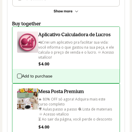
Show more
Buy together
Aplicativo Calculadora de Lucros
📲Criei um aplicativo pra facilitar sua vida: 
você informa o que gastou na sua peça, e ele 
calcula o preço de venda e o lucro. ♾️ Acesso 
vitalício!
$4.00
Add to purchase
Mesa Posta Premium
🔥 80% OFF só agora! Adquira mais este 
curso completo 

🎥 Aulas passo a passo 🧶 Lista de materiais

 ♾️ Acesso vitalício 

⏳ Ao sair da página, você perde o desconto
$4.00