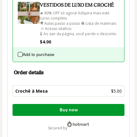
VESTIDOS DE LUXO EM CROCHÊ
🔥 80% OFF só agora! Adquira mais este 
curso completo 

🎥 Aulas passo a passo 🧶 Lista de materiais

 ♾️ Acesso vitalício 

⏳ Ao sair da página, você perde o desconto
$4.00
Add to purchase
Order details
Crochê à Mesa
$5.00
Total
Buy now
of
$5.00
secured by