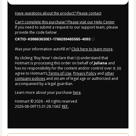
Have questions about the product? Please contact
Can't complete this purchase? Please visit our Help Center
If you need to submit a request to our support team, please
provide the code below:
CKTID-K99863630E1-1786289485585-4093
Was your information autofill in?
Click here to learn more
.
By clicking 'Buy Now' I declare that I (i) understand that
Hotmart is processing this order on behalf of
Juliana
and
has no responsibility for the content and/or control over it; (ii)
agree to Hotmart’s
Terms of Use
,
Privacy Policy
and
other
company policies
and (iii) am of legal age or authorized and
accompanied by a legal guardian.
Learn more about your purchase
here
.
Hotmart ©
2026
- All rights reserved
2026-08-09T15:31:28.106Z
REF.