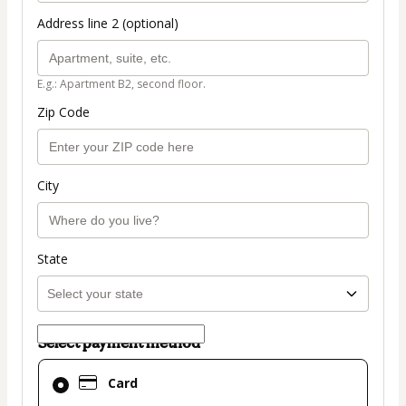
Address line 2 (optional)
E.g.: Apartment B2, second floor.
Zip Code
City
State
Select payment method
Card
Card
selected