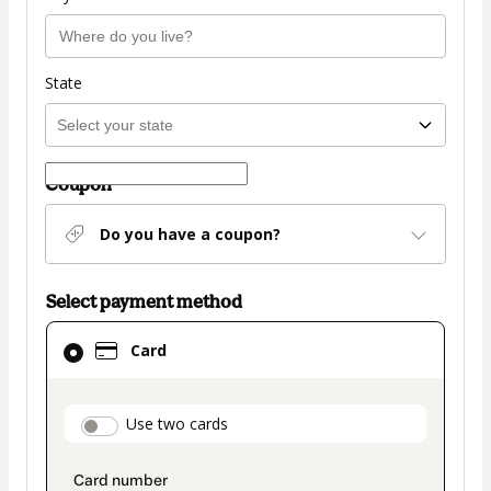
State
Coupon
Do you have a coupon?
Select payment method
Card
Card
selected
as
payment
payment_data.section_title_v2
Use two cards
method