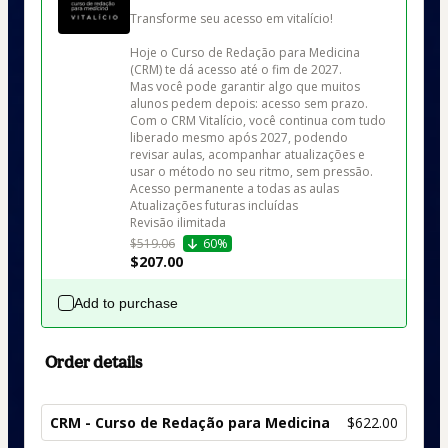
Transforme seu acesso em vitalício!

Hoje o Curso de Redação para Medicina 
(CRM) te dá acesso até o fim de 2027.

Mas você pode garantir algo que muitos 
alunos pedem depois: acesso sem prazo.

Com o CRM Vitalício, você continua com tudo 
liberado mesmo após 2027, podendo 
revisar aulas, acompanhar atualizações e 
usar o método no seu ritmo, sem pressão.

Acesso permanente a todas as aulas

Atualizações futuras incluídas

Revisão ilimitada 
$519.06
60%
$207.00
Add to purchase
Order details
CRM - Curso de Redação para Medicina
$622.00