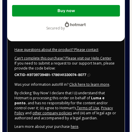
Total
Buy now
of
$622.00
secured by
Have questions about the product? Please contact
Can't complete this purchase? Please visit our Help Center
If you need to submit a request to our support team, please
provide the code below:
CKTID-K97397394B1-1786141330074-8077
Was your information autofill in?
Click here to learn more
.
By clicking 'Buy Now' I declare that I (i) understand that
Hotmart is processing this order on behalf of
Luma e
ponto.
and has no responsibility for the content and/or
control over it; (ii) agree to Hotmart’s
Terms of Use
,
Privacy
Policy
and
other company policies
and (iii) am of legal age or
authorized and accompanied by a legal guardian.
Learn more about your purchase
here
.