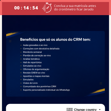
Conclua a sua matrícula antes
00 : 14 : 54
do cronômetro ficar zerado
🇺🇸
Change country