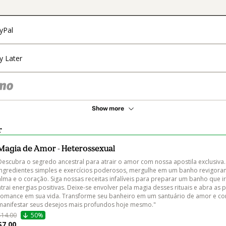
yPal
y Later
Show more
r
Magia de Amor - Heterossexual
Descubra o segredo ancestral para atrair o amor com nossa apostila exclusiva
ingredientes simples e exercícios poderosos, mergulhe em um banho revigoran
alma e o coração. Siga nossas receitas infalíveis para preparar um banho que i
atrai energias positivas. Deixe-se envolver pela magia desses rituais e abra as 
romance em sua vida. Transforme seu banheiro em um santuário de amor e co
manifestar seus desejos mais profundos hoje mesmo."
$14.00
50%
$7.00