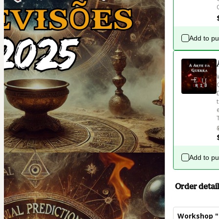
Add to p
Add to p
Order detail
Workshop "P