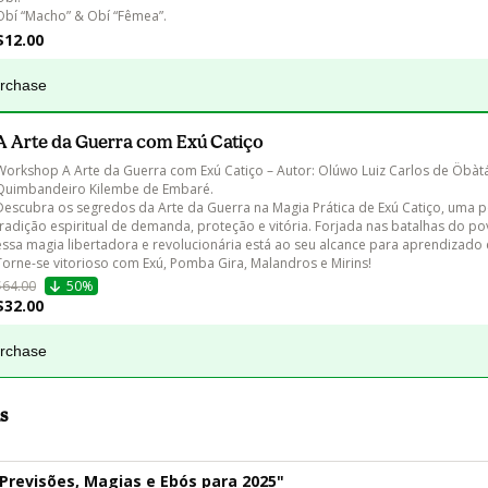
Obí “Macho” & Obí “Fêmea”.
$12.00
urchase
A Arte da Guerra com Exú Catiço
Workshop A Arte da Guerra com Exú Catiço – Autor: Olúwo Luiz Carlos de Öbàtá
Quimbandeiro Kilembe de Embaré.

Descubra os segredos da Arte da Guerra na Magia Prática de Exú Catiço, uma 
tradição espiritual de demanda, proteção e vitória. Forjada nas batalhas do pov
essa magia libertadora e revolucionária está ao seu alcance para aprendizado e
Torne-se vitorioso com Exú, Pomba Gira, Malandros e Mirins!
$64.00
50%
$32.00
urchase
s
revisões, Magias e Ebós para 2025"