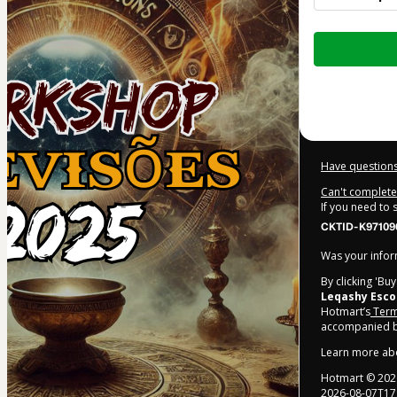
Total
of
$12.00
Have questions
Can't complete 
If you need to
CKTID-K97109
Was your inform
By clicking 'Bu
Leqashy Esco
Hotmart’s
Term
accompanied by
Learn more ab
Hotmart ©
202
2026-08-07T17