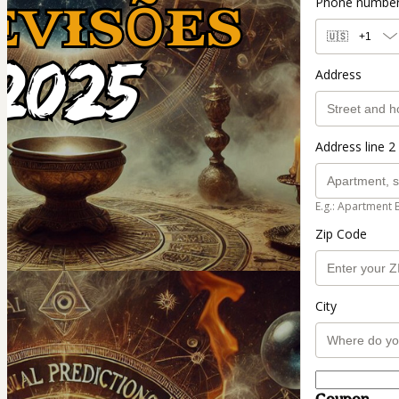
Phone numbe
🇺🇸
+1
Address
Address line 2 
E.g.: Apartment 
Zip Code
City