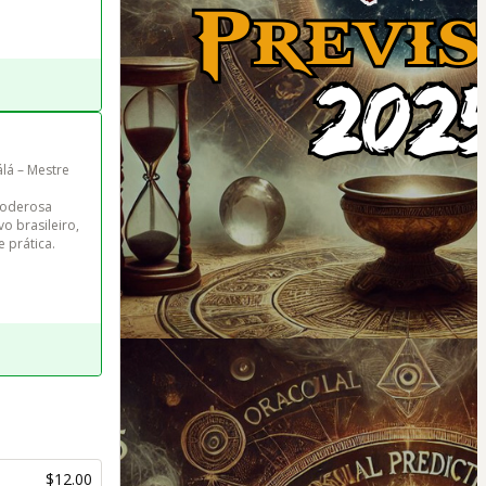
lá – Mestre 
poderosa 
o brasileiro, 
 prática. 
$12.00