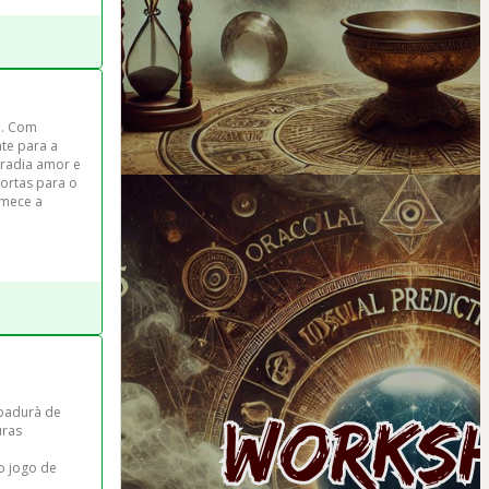
a. Com 
te para a 
rradia amor e 
portas para o 
mece a 
badurà de

uras 
o jogo de 