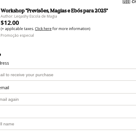
🇺🇸
Ch
Workshop "Previsões, Magias e Ebós para 2025"
Author: Leqashy Escola de Magia
$12.00
(+ applicable taxes.
Click here
for more information)
Promoção especial
o
dress
email