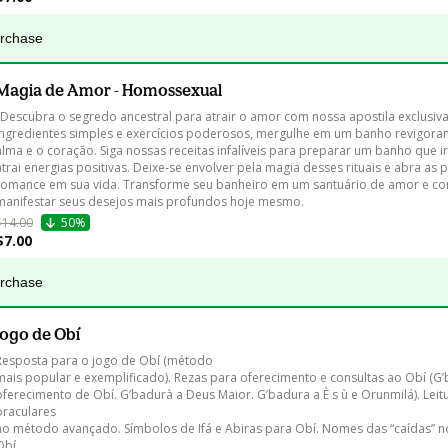
urchase
Magia de Amor - Homossexual
"Descubra o segredo ancestral para atrair o amor com nossa apostila exclusiv
ingredientes simples e exercícios poderosos, mergulhe em um banho revigoran
alma e o coração. Siga nossas receitas infalíveis para preparar um banho que i
atrai energias positivas. Deixe-se envolver pela magia desses rituais e abra as 
romance em sua vida. Transforme seu banheiro em um santuário de amor e co
manifestar seus desejos mais profundos hoje mesmo.
$14.00
50%
$7.00
urchase
Jogo de Obí
Resposta para o jogo de Obí (método

mais popular e exemplificado). Rezas para oferecimento e consultas ao Obí (G’
oferecimento de Obí. G’badurà a Deus Maior. G’badura a È s ù e Orunmilá). Leit
oraculares

no método avançado. Símbolos de Ifá e Abiras para Obí. Nomes das “caídas” n
bí.
