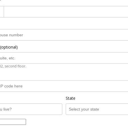
r
(optional)
B2, second floor.
State