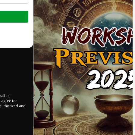
half of
) agree to
r authorized and