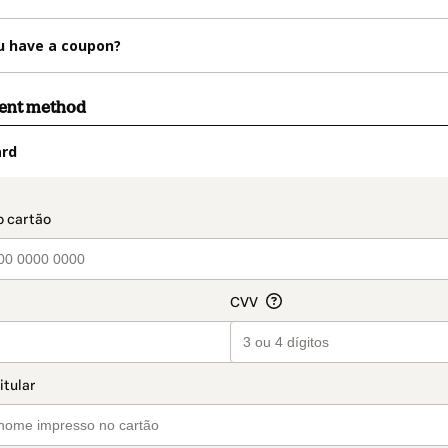
u have a coupon?
ment method
ard
t_data.section_title_v2