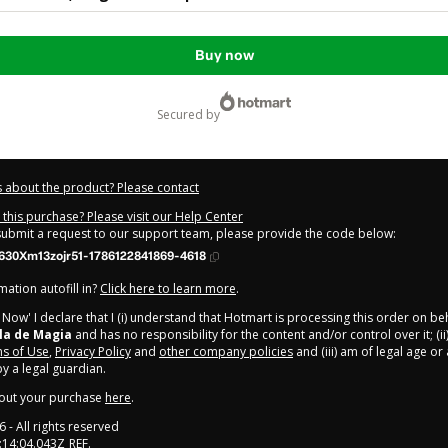
Buy now
secured by
 about the product? Please contact
this purchase? Please visit our Help Center
 submit a request to our support team, please provide the code below:
630Xm13zojr51-1786122841869-4618
ation autofill in?
Click here to learn more
.
y Now' I declare that I (i) understand that Hotmart is processing this order on be
la de Magia
and has no responsibility for the content and/or control over it; (ii
s of Use
,
Privacy Policy
and
other company policies
and (iii) am of legal age o
 a legal guardian.
out your purchase
here
.
6
- All rights reserved
:14:04.043Z
REF.