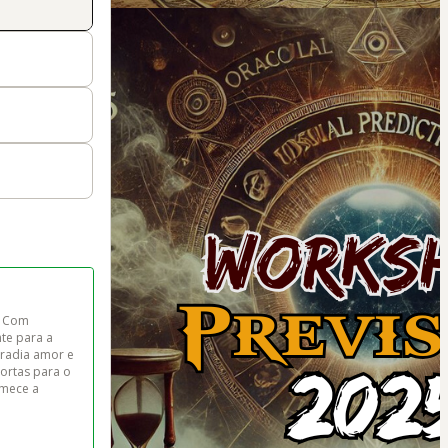
. Com 
te para a 
rradia amor e 
portas para o 
mece a 