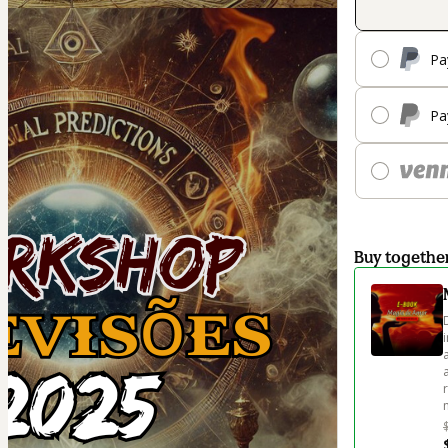
Pa
Pa
Buy togethe