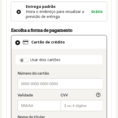
Forma
Entrega padrão
de
Insira o endereço para visualizar a
Grátis
entrega
previsão de entrega
Escolha a forma de pagamento
Cartão
Cartão de crédito
de
crédito
selecionado
payment_data.section_title_v2
Usar dois cartões
como
método
de
pagamento