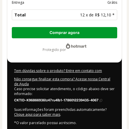
Entrega
Grátis
Total
12 x de R$ 12,10 *
Total
Comprar agora
de
R$ 145,20
protegido por
Tem dúvidas sobre o produto? Entre em contato com
Não consegue finalizar esta compra? Acesse nossa Central
de Ajuda
Caso precise solicitar atendimento, o código abaixo deve ser
informado:
CKTID-K96866936Iz47ru4lb1-1786012239435-4067
Suas informações foram preenchidas automaticamente?
Clique aqui para saber mais
.
*O valor parcelado possui acréscimo.