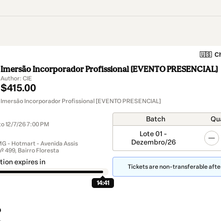
🇺🇸
Ch
Imersão Incorporador Profissional [EVENTO PRESENCIAL]
Author: CIE
$415.00
Imersão Incorporador Profissional [EVENTO PRESENCIAL]
Batch
Qu
to 12/7/26 7:00 PM
Lote 01 -
Dezembro/26
G - Hotmart - Avenida Assis
º 499, Bairro Floresta
tion expires in
Tickets are non-transferable after
14:41
o