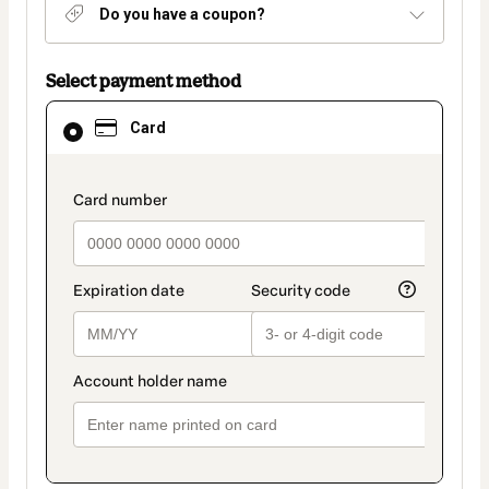
Do you have a coupon?
Select payment method
Card
Card
selected
as
payment
method
payment_data.section_title_v2