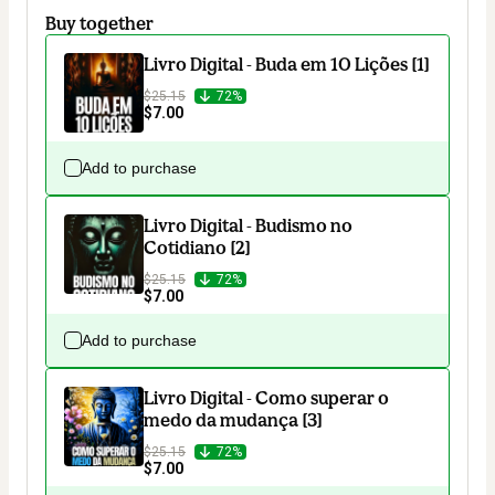
Buy together
Livro Digital - Buda em 10 Lições [1]
$25.15
72%
$7.00
Add to purchase
Livro Digital - Budismo no
Cotidiano [2]
$25.15
72%
$7.00
Add to purchase
Livro Digital - Como superar o
medo da mudança [3]
$25.15
72%
$7.00