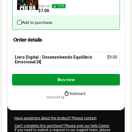
$25.15
72%
$7.00
Add to purchase
Order details
Livro Digital - Desenvolvendo Equilíbrio
$9.00
Emocional [4]
Total
of
Buy now
$9.00
secured by
Have questions about the product? Please contact
Can't complete this purchase? Please visit our Help Center
If you need to submit a request to our support team, please