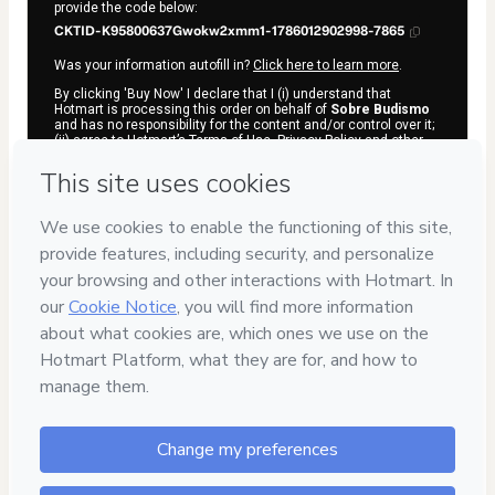
provide the code below:
CKTID-K95800637Gwokw2xmm1-1786012902998-7865
Was your information autofill in?
Click here to learn more
.
By clicking 'Buy Now' I declare that I (i) understand that
Hotmart is processing this order on behalf of
Sobre Budismo
and has no responsibility for the content and/or control over it;
(ii) agree to Hotmart’s
Terms of Use
,
Privacy Policy
and
other
company policies
and (iii) am of legal age or authorized and
accompanied by a legal guardian.
Learn more about your purchase
here
.
Hotmart ©
2026
- All rights reserved
2026-08-06T10:41:44.971Z
REF.
7
DIAS