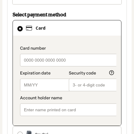
Select payment method
Card
Card
selected
as
payment
payment_data.section_title_v2
method