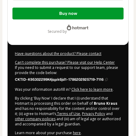
Total
Buy now
of
$5.00
secured by
Have questions about the product? Please contact
Can't complete this purchase? Please visit our Help Center
If you need to submit a request to our support team, please
provide the code below:
CKTID-K95302299K4jqpk6jd1-1786202925719-7116
Was your information autofill in?
Click here to learn more
.
By clicking 'Buy Now' I declare that I (i) understand that
Hotmart is processing this order on behalf of
Bruno Kraus
and has no responsibility for the content and/or control over
it; (ii) agree to Hotmart’s
Terms of Use
,
Privacy Policy
and
other company policies
and (iii) am of legal age or authorized
and accompanied by a legal guardian.
Learn more about your purchase
here
.