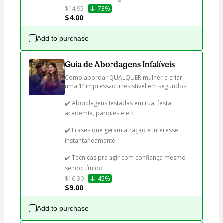
$14.95
73%
$4.00
Add to purchase
Guia de Abordagens Infalíveis
Como abordar QUALQUER mulher e criar 
uma 1ª impressão irresistível em segundos.

✔️ Abordagens testadas em rua, festa, 
academia, parques e etc.

✔️ Frases que geram atração e interesse 
instantaneamente

✔️ Técnicas pra agir com confiança mesmo 
sendo tímido
$16.30
45%
$9.00
Add to purchase