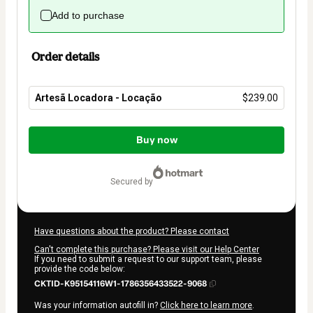
Add to purchase
Order details
Artesã Locadora - Locação
$239.00
Total
of
Buy now
$239.00
secured by
Have questions about the product? Please contact
Can't complete this purchase? Please visit our Help Center
If you need to submit a request to our support team, please
provide the code below:
CKTID-K95154116W1-1786356433522-9068
Was your information autofill in?
Click here to learn more
.