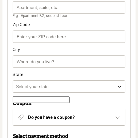
E.g.: Apartment B2, second floor.
Zip Code
City
State
Coupon
Do you have a coupon?
Select payment method