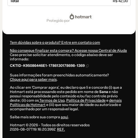
Total
R$ 42,00
Total
de
protegido por
R$ 42,00
Tem dúvidas sobre o produto? Entre em contato com
Não consegue finalizar esta compra? Acesse nossa Central de Ajuda
Caso precise solicitar atendimento, o código abaixo deve ser
informado:
CKTID-K95086446E1-1786130178698-1369
Suas informações foram preenchidas automaticamente?
Clique aqui para saber mais
.
Ao clicar em 'Comprar agora', eu declaro que li e concordo (i) que a
Hotmart está processando este pedido em nome de
Sana
e não
possui responsabilidade pelo conteúdo e/ou faz controle prévio
deste; (ii) com os
Termos de Uso
,
Política de Privacidade
e
demais
Políticas da Hotmart
e (iii) que sou maior de idade ou autorizado e
acompanhado por um responsável legal.
Saiba mais sobre sua compra
aqui
.
Hotmart ©
2026
- Todos os direitos reservados
2026-08-07T19:16:20.399Z
REF.