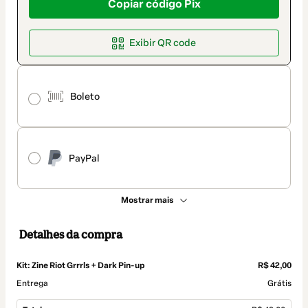
Copiar código Pix
Exibir QR code
Boleto
PayPal
Mostrar mais
Detalhes da compra
Kit: Zine Riot Grrrls + Dark Pin-up
R$ 42,00
Entrega
Grátis