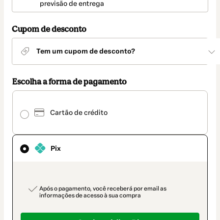
entrega
previsão de entrega
Cupom de desconto
Tem um cupom de desconto?
Escolha a forma de pagamento
Pix
selecionado
Cartão de crédito
como
método
de
pagamento
Pix
payment_data.section_title_v2
Após o pagamento, você receberá por email as
informações de acesso à sua compra