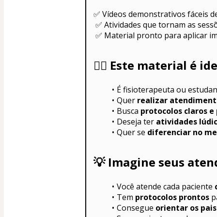
✅ Vídeos demonstrativos fáceis 
 ✅ Atividades que tornam as sess
 ✅ Material pronto para aplicar 
👩‍⚕️ 
Este material é id
É fisioterapeuta ou estudan
Quer 
realizar atendiment
Busca 
protocolos claros e
Deseja ter 
atividades lúdi
Quer se 
diferenciar no m
💡 
Imagine seus aten
Você atende cada paciente 
Tem 
protocolos prontos
 p
Consegue 
orientar os pais