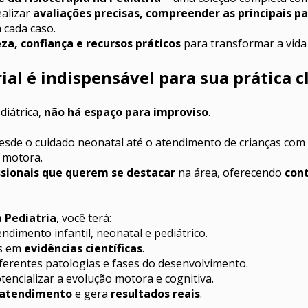
alizar 
avaliações precisas, compreender as principais pa
 cada caso.
eza, confiança e recursos práticos
 para transformar a vid
al é indispensável para sua prática c
iátrica, 
não há espaço para improviso
.
o motora.
ssionais que querem se destacar
 na área, oferecendo 
cont
a Pediatria
, você terá:
endimento infantil, neonatal e pediátrico.
s em 
evidências científicas
.
iferentes patologias e fases do desenvolvimento.
tencializar a evolução motora e cognitiva.
o atendimento
 e gera 
resultados reais
.