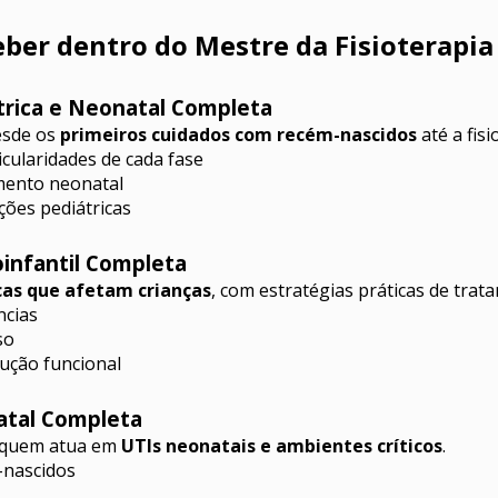
eber dentro do Mestre da Fisioterapia
átrica e Neonatal Completa
sde os 
primeiros cuidados com recém-nascidos
 até a fis
cularidades de cada fase
imento neonatal
ções pediátricas
oinfantil Completa
cas que afetam crianças
, com estratégias práticas de trat
ncias
so
lução funcional
natal Completa
 quem atua em 
UTIs neonatais e ambientes críticos
.
-nascidos