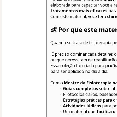
elaborada para capacitar você a re
tratamentos mais eficazes
 para
Com este material, você terá 
clar
👶 
Por que este materi
Quando se trata de fisioterapia ped
 É preciso dominar cada detalhe: desde o cuidado neonatal até o atendimento de crianças com condições neurológicas, cardíacas 
ou que necessitam de reabilitaçã
Essa coleção foi criada para 
profi
para ser aplicado no dia a dia.
Com o 
Mestre da Fisioterapia n
Guias completos
 sobre at
Protocolos claros, baseado
Estratégias práticas para d
Atividades lúdicas
 para po
Um material que 
facilita 