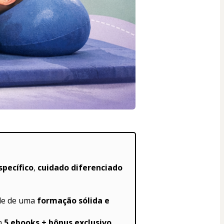
pecífico
, 
cuidado diferenciado
de de uma 
formação sólida e 
m 
5 ebooks + bônus exclusivo
, 