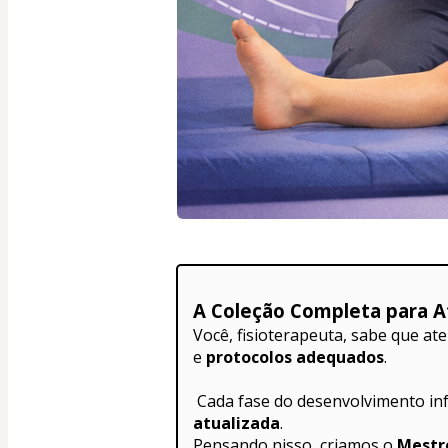
A Coleção Completa para At
Você, fisioterapeuta, sabe que at
e 
protocolos adequados
.
 Cada fase do desenvolvimento in
atualizada
.
Pensando nisso, criamos o 
Mestre