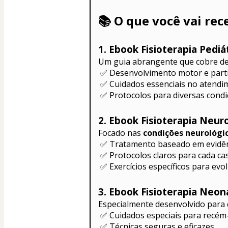
📚 
O que você vai rec
1. Ebook Fisioterapia Pedi
Um guia abrangente que cobre de
 ✅ Desenvolvimento motor e parti
 ✅ Cuidados essenciais no atend
 ✅ Protocolos para diversas condi
2. Ebook Fisioterapia Neur
Focado nas 
condições neurológi
 ✅ Tratamento baseado em evidê
 ✅ Protocolos claros para cada ca
 ✅ Exercícios específicos para evo
3. Ebook Fisioterapia Neo
Especialmente desenvolvido para
 ✅ Cuidados especiais para recém
 ✅ Técnicas seguras e eficazes