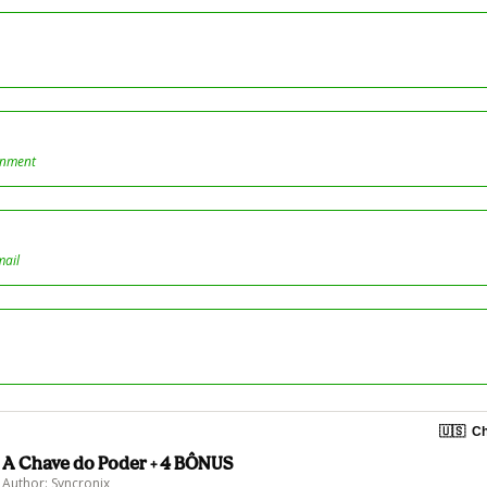
onment
mail
🇺🇸
Ch
A Chave do Poder + 4 BÔNUS
Author: Syncronix