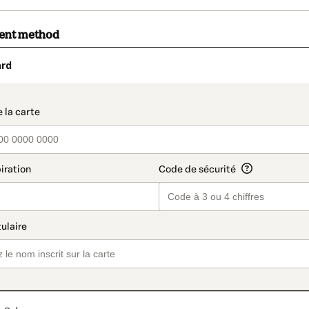
ment method
ard
t_data.section_title_v2