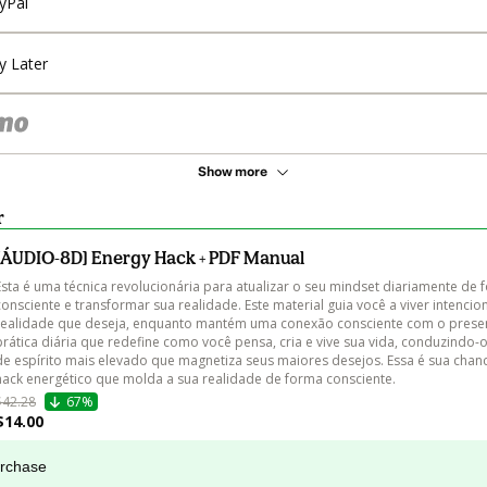
yPal
y Later
Show more
r
[ÁUDIO-8D] Energy Hack + PDF Manual
Esta é uma técnica revolucionária para atualizar o seu mindset diariamente de 
consciente e transformar sua realidade. Este material guia você a viver intenci
realidade que deseja, enquanto mantém uma conexão consciente com o presen
prática diária que redefine como você pensa, cria e vive sua vida, conduzindo-
de espírito mais elevado que magnetiza seus maiores desejos. Essa é sua chanc
hack energético que molda a sua realidade de forma consciente.
$42.28
67%
$14.00
urchase