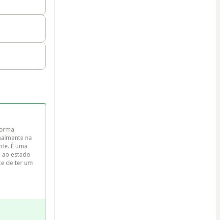
forma 
onalmente na 
te. É uma 
o ao estado 
e de ter um 