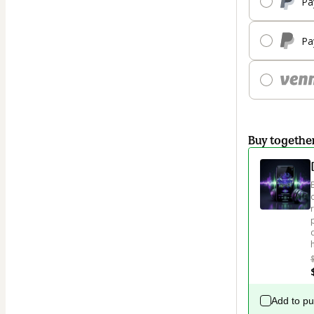
Pa
Pa
Buy togethe
Add to p