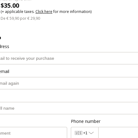
$35.00
(+ applicable taxes.
Click here
for more information)
De € 59,90 por € 29,90
o
dress
email
Phone number
🇺🇸
+1