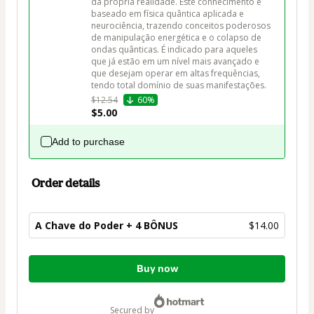
da própria realidade. Este conhecimento é 
baseado em física quântica aplicada e 
neurociência, trazendo conceitos poderosos 
de manipulação energética e o colapso de 
ondas quânticas. É indicado para aqueles 
que já estão em um nível mais avançado e 
que desejam operar em altas frequências, 
tendo total domínio de suas manifestações.
$12.54
60%
$5.00
Add to purchase
Order details
A Chave do Poder + 4 BÔNUS
$14.00
Total
Buy now
of
$14.00
secured by