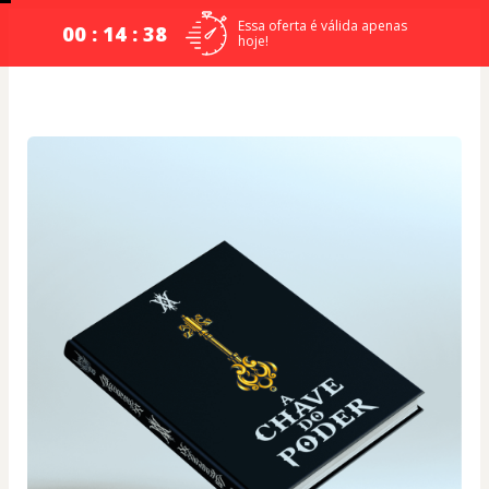
Essa oferta é válida apenas
00 : 14 : 38
hoje!