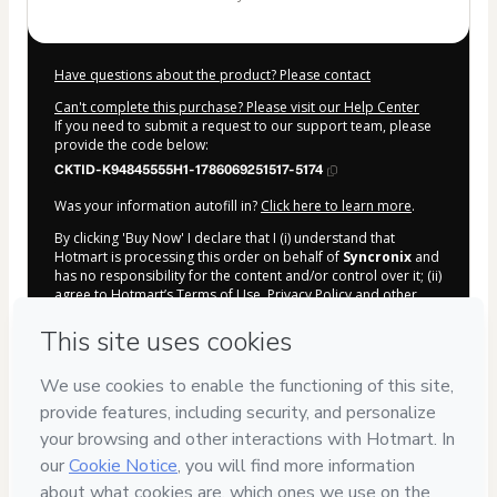
Have questions about the product? Please contact
Can't complete this purchase? Please visit our Help Center
If you need to submit a request to our support team, please
provide the code below:
CKTID-K94845555H1-1786069251517-5174
Was your information autofill in?
Click here to learn more
.
By clicking 'Buy Now' I declare that I (i) understand that
Hotmart is processing this order on behalf of
Syncronix
and
has no responsibility for the content and/or control over it; (ii)
agree to Hotmart’s
Terms of Use
,
Privacy Policy
and
other
company policies
and (iii) am of legal age or authorized and
accompanied by a legal guardian.
Learn more about your purchase
here
.
Hotmart ©
2026
- All rights reserved
2026-08-07T02:20:54.003Z
REF.