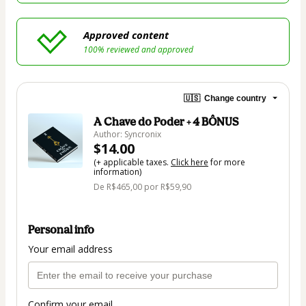
Approved content
100% reviewed and approved
🇺🇸
Change country
A Chave do Poder + 4 BÔNUS
Author: Syncronix
$14.00
(+ applicable taxes.
Click here
for more
information)
De R$465,00 por R$59,90
Personal info
Your email address
Confirm your email