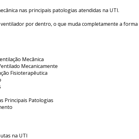
ecânica nas principais patologias atendidas na UTI.
entilador por dentro, o que muda completamente a forma 
Ventilação Mecânica
e Ventilado Mecanicamente
nção Fisioterapêutica
o
s
s Principais Patologias
amento
eutas na UTI