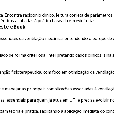
a. Encontra raciocínio clínico, leitura correta de parâmetr
pêuticas alinhadas à prática baseada em evidências.
este eBook
senciais da ventilação mecânica, entendendo o porquê de 
lado de forma criteriosa, interpretando dados clínicos, sinais
enção fisioterapêutica, com foco em otimização da ventilaçã
r e manejar as principais complicações associadas à ventilaç
, essenciais para quem já atua em UTI e precisa evoluir no
am teoria e prática, facilitando a aplicação imediata do co