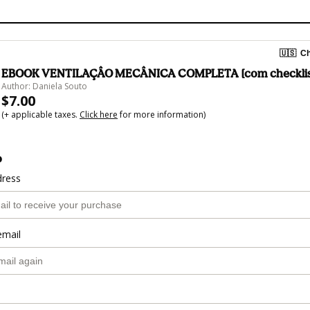
🇺🇸
Ch
EBOOK VENTILAÇÂO MECÂNICA COMPLETA [com checklist
Author: Daniela Souto
$7.00
(+ applicable taxes.
Click here
for more information)
o
dress
email