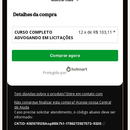
Mostrar mais
Detalhes da compra
CURSO COMPLETO
12 x de R$ 103,11 *
ADVOGANDO EM LICITAÇÕES
Total
Comprar agora
de
R$ 1.237,32
protegido por
Tem dúvidas sobre o produto? Entre em contato com
Não consegue finalizar esta compra? Acesse nossa Central
de Ajuda
Caso precise solicitar atendimento, o código abaixo deve ser
informado:
CKTID-K92678128Axg8l6k7k1-1786272927573-9326