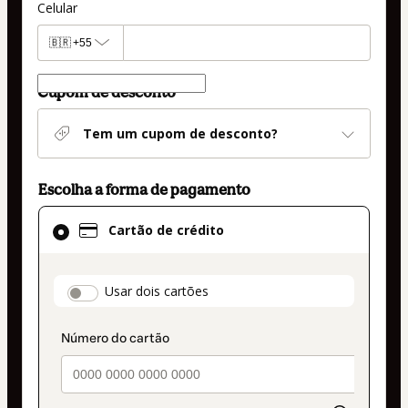
Celular
🇧🇷
+55
Cupom de desconto
Tem um cupom de desconto?
Escolha a forma de pagamento
Cartão
Cartão de crédito
de
crédito
selecionado
payment_data.section_title_v2
Usar dois cartões
como
método
de
pagamento