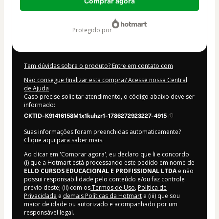
Comprar agora
de
US$ 102,00
protegido por
Tem dúvidas sobre o produto? Entre em contato com
Não consegue finalizar esta compra? Acesse nossa Central
de Ajuda
Caso precise solicitar atendimento, o código abaixo deve ser
informado:
CKTID-K91416158M1x1kuhzr1-1786272923227-4915
Suas informações foram preenchidas automaticamente?
Clique aqui para saber mais
.
Ao clicar em 'Comprar agora', eu declaro que li e concordo
(i) que a Hotmart está processando este pedido em nome de
ELLO CURSOS EDUCACIONAL E PROFISSIONAL LTDA
e não
possui responsabilidade pelo conteúdo e/ou faz controle
prévio deste; (ii) com os
Termos de Uso
,
Política de
Privacidade
e
demais Políticas da Hotmart
e (iii) que sou
maior de idade ou autorizado e acompanhado por um
responsável legal.