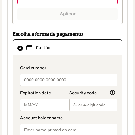
Aplicar
Escolha a forma de pagamento
Cartão
Cartão
selecionado
como
método
payment_data.section_title_v2
de
pagamento