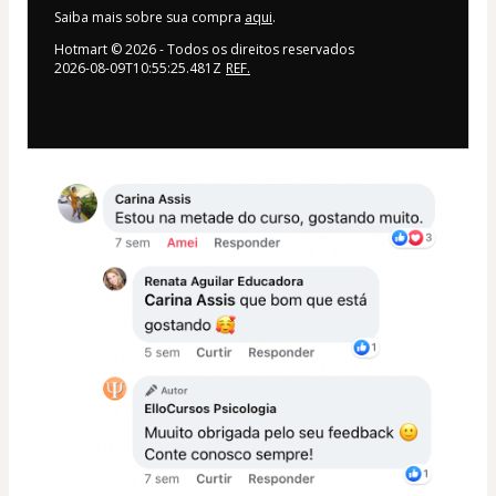
Saiba mais sobre sua compra
aqui
.
Hotmart ©
2026
- Todos os direitos reservados
2026-08-09T10:55:25.481Z
REF.