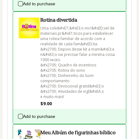
Add to purchase
Rotina divertida
Uma cole&#xE7;&#xE3;o incr&#xED;vel de 
materiais pr&#xE1;ticos para estabelecer 
uma rotina familiar de acordo com a 
realidade de cada fam&#xED;lia.

&#x2705; Depois desse kit a mam&#xE3;e 
n&#xE3;o vai precisar falar a mesma coisa 
1000 vezes.

&#x2705; Quadro de incentivos

&#x2705; Rotina do sono

&#x2705; Dinheirinho do bom 
comportamento

&#x2705; Devocional gratid&#xE3;o

&#x2705; Atividades de ingl&#xEA;s 

e muito mais!
$9.00
Add to purchase
Meu Albúm de figurinhas bíblico