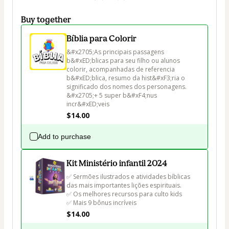
Buy together
Bíblia para Colorir
&#x2705;As principais passagens 
b&#xED;blicas para seu filho ou alunos 
colorir, acompanhadas de referencia 
b&#xED;blica, resumo da hist&#xF3;ria o 
significado dos nomes dos personagens.

&#x2705;+ 5 super b&#xF4;nus 
incr&#xED;veis
$14.00
Add to purchase
Kit Ministério infantil 2024
✅ Sermões ilustrados e atividades bíblicas 
das mais importantes lições espirituais.

✅ Os melhores recursos para culto kids

✅ Mais 9 bônus incríveis
$14.00