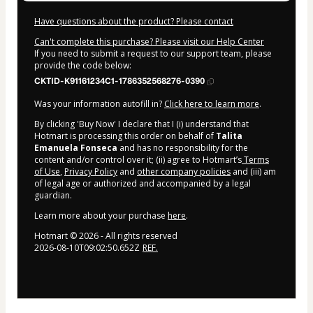
Have questions about the product? Please contact
Can't complete this purchase? Please visit our Help Center
If you need to submit a request to our support team, please
provide the code below:
CKTID-K91161234C1-1786352568276-0390
Was your information autofill in?
Click here to learn more
.
By clicking 'Buy Now' I declare that I (i) understand that
Hotmart is processing this order on behalf of
Talita
Emanuela Fonseca
and has no responsibility for the
content and/or control over it; (ii) agree to Hotmart’s
Terms
of Use
,
Privacy Policy
and
other company policies
and (iii) am
of legal age or authorized and accompanied by a legal
guardian.
Learn more about your purchase
here
.
Hotmart ©
2026
- All rights reserved
2026-08-10T09:02:50.652Z
REF.