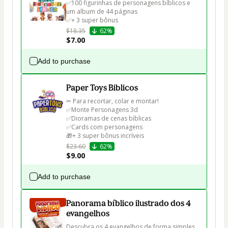
✅100 figurinhas de personagens bíblicos e 
um album de 44 páginas

✅+ 3 super bônus
$18.35
62%
$7.00
Add to purchase
Paper Toys Biblicos
✂ Para recortar, colar e montar!

✅Monte Personagens 3d

✅Dioramas de cenas bíblicas

✅Cards com personagens

🎁+ 3 super bônus incríveis
$23.60
62%
$9.00
Add to purchase
Panorama bíblico ilustrado dos 4
evangelhos
Descubra os 4 evangelhos de forma simples 