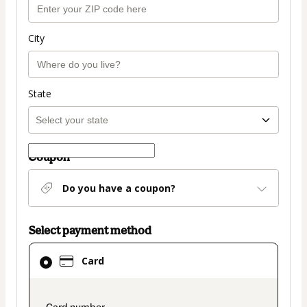
City
State
Coupon
Do you have a coupon?
Select payment method
Card
Card
selected
as
payment