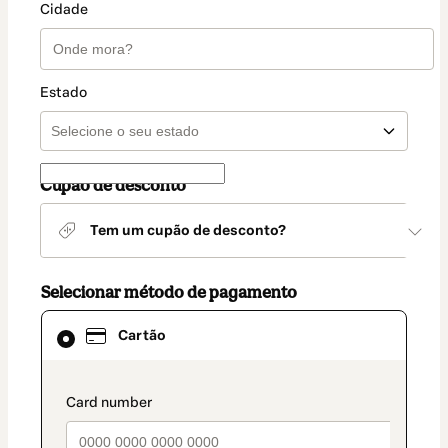
Cidade
Estado
Cupão de desconto
Tem um cupão de desconto?
Selecionar método de pagamento
Cartão
Cartão
selecionado
como
método
de
payment_data.section_title_v2
pagamento