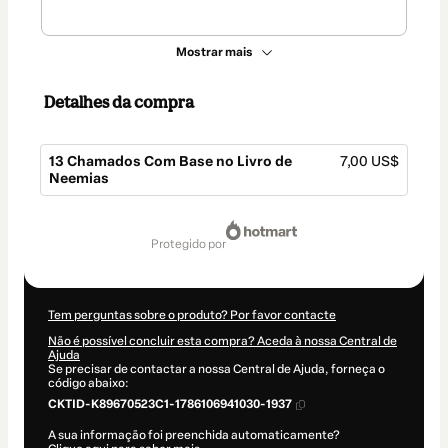
Mostrar mais
Detalhes da compra
13 Chamados Com Base no Livro de
7,00 US$
Neemias
Total
de
protegido por
7,00 US$
Tem perguntas sobre o produto? Por favor contacte
Não é possível concluir esta compra? Aceda à nossa Central de
Ajuda
Se precisar de contactar a nossa Central de Ajuda, forneça o
código abaixo:
CKTID-K89670523C1-1786106941030-1937
A sua informação foi preenchida automaticamente?