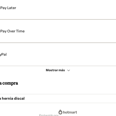
Pay Later
Pay Over Time
yPal
Mostrar más
 la compra
 hernia discal
protegido por