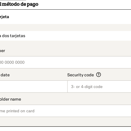
el método de pago
rjeta
o
t_data.section_title_v2
 dos tarjetas