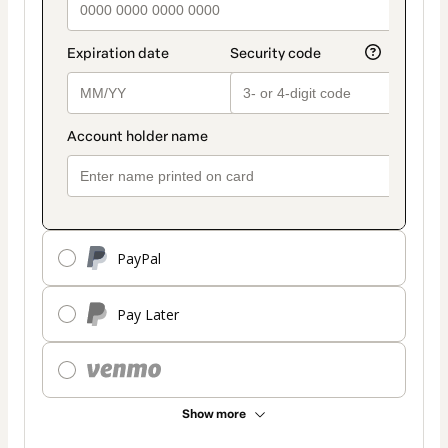
PayPal
Pay Later
Show more