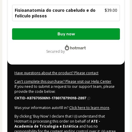
Fisioanatomia do couro cabeludo e do
$39.00
folículo pilosos
Total
Buy now
of
$39.00
secured by
Have questions about the product? Please contact
Can't complete this purchase? Please visit our Help Center
If you need to submit a request to our support team, please
provide the code below:
CKTID-K87670506N1-1786178791018-2897
Was your information autofill in?
Click here to learn more
.
By clicking 'Buy Now' I declare that I (i) understand that
Hotmart is processing this order on behalf of
ATE -
Academia de Tricologia e Estética
and has no
responsibility for the content and/or control over it; (ii) agree