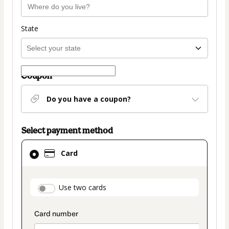
State
Coupon
Do you have a coupon?
Select payment method
Card
Card
selected
as
payment
payment_data.section_title_v2
Use two cards
method