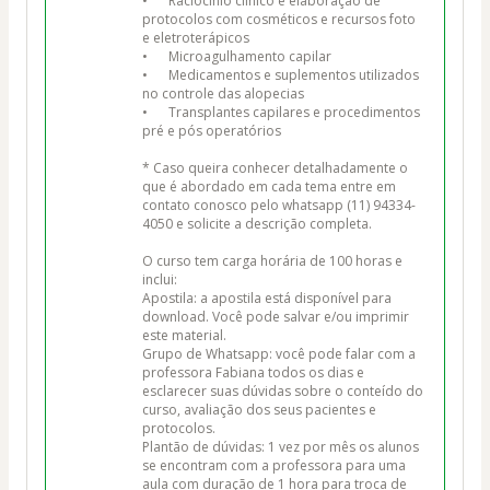
•	Raciocínio clínico e elaboração de 
protocolos com cosméticos e recursos foto 
e eletroterápicos

•	Microagulhamento capilar

•	Medicamentos e suplementos utilizados 
no controle das alopecias

•	Transplantes capilares e procedimentos 
pré e pós operatórios

* Caso queira conhecer detalhadamente o 
que é abordado em cada tema entre em 
contato conosco pelo whatsapp (11) 94334-
4050 e solicite a descrição completa. 

O curso tem carga horária de 100 horas e 
inclui: 

Apostila: a apostila está disponível para 
download. Você pode salvar e/ou imprimir 
este material. 

Grupo de Whatsapp: você pode falar com a 
professora Fabiana todos os dias e 
esclarecer suas dúvidas sobre o conteído do 
curso, avaliação dos seus pacientes e 
protocolos.  

Plantão de dúvidas: 1 vez por mês os alunos 
se encontram com a professora para uma 
aula com duração de 1 hora para troca de 