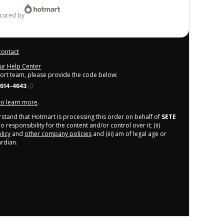
ecured by
contact
our Help Center
port team, please provide the code below:
614-4643
 to learn more
.
derstand that Hotmart is processing this order on behalf of
SETE
 responsibility for the content and/or control over it; (ii)
licy
and
other company policies
and (iii) am of legal age or
rdian.