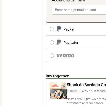
PayPal
Pay Later
Buy together
Ebook do Bordado Comp
APROVEITE 48% de Desconto –
Neste Livro Digital você ter
artesanato aprender sobre:
