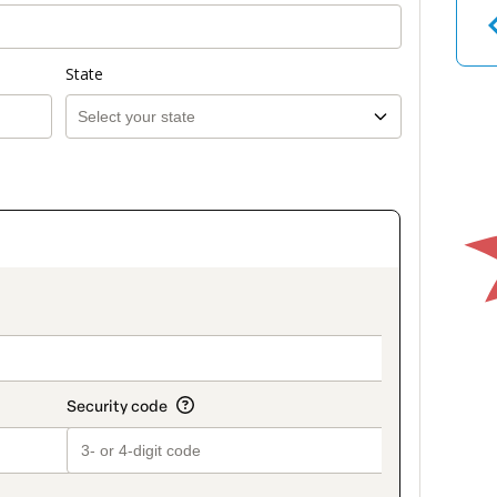
State
on_title_v2