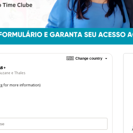
🇺🇸
Change country
s +
Suzane e Thales
re
for more information)