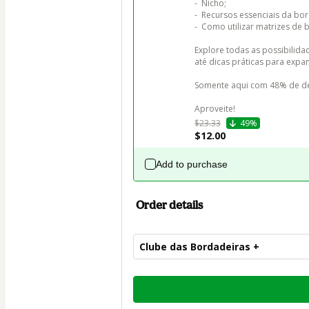
-  Nicho;

-  Recursos essenciais da bor
-  Como utilizar matrizes de 
Explore todas as possibilida
até dicas práticas para expan
Somente aqui com 48% de d
Aproveite!
$23.33
49%
$12.00
Add to purchase
Order details
Clube das Bordadeiras +
Total
of
$29.00