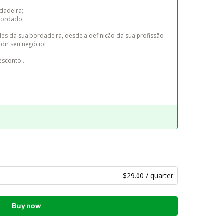
dadeira;

bordado.

des da sua bordadeira, desde a definição da sua profissão 
dir seu negócio!

esconto…

$29.00 / quarter
Buy now