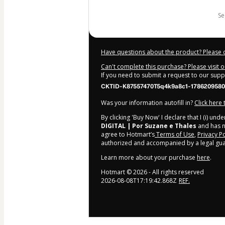
s
Have questions about the product? Please 
Can't complete this purchase? Please visit 
If you need to submit a request to our sup
CKTID-K87557470T5q4k9a8c1-1786209580
Was your information autofill in?
Click here
By clicking 'Buy Now' I declare that I (i) un
DIGITAL | Por Suzane e Thales
and has no
agree to Hotmart’s
Terms of Use
,
Privacy Po
authorized and accompanied by a legal gua
Learn more about your purchase
here
.
Hotmart ©
2026
- All rights reserved
2026-08-08T17:19:42.868Z
REF.