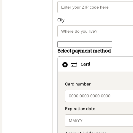
City
Select payment method
Card
Card
selected
as
payment
payment_data.secti
method