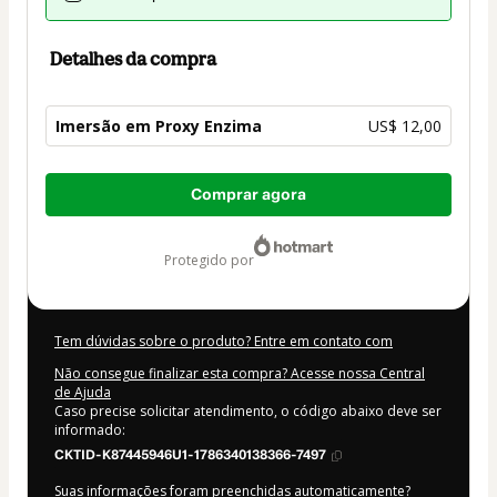
Detalhes da compra
Imersão em Proxy Enzima
US$ 12,00
Total
Comprar agora
de
US$ 12,00
protegido por
Tem dúvidas sobre o produto? Entre em contato com
Não consegue finalizar esta compra? Acesse nossa Central
de Ajuda
Caso precise solicitar atendimento, o código abaixo deve ser
informado:
CKTID-K87445946U1-1786340138366-7497
Suas informações foram preenchidas automaticamente?