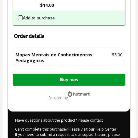
$14.00
Add to purchase
Order details
Mapas Mentais de Conhecimentos
$5.00
Pedagógicos
Total
Buy now
of
$5.00
secured by
Have questions about the product? Please contact
Can't complete this purchase? Please visit our Help Center
If you need to submit a request to our support team, please