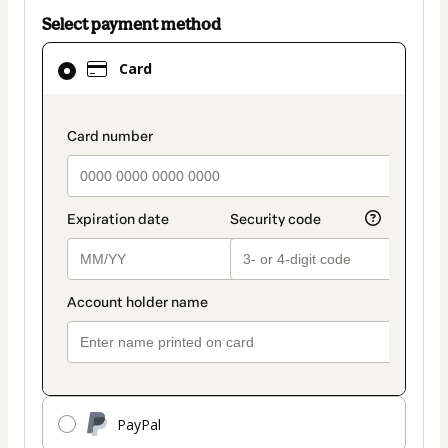
Select payment method
Card
Card
selected
as
payment
payment_data.section_title_v2
method
PayPal