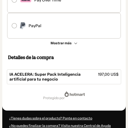
Pay Over Time
PayPal
Mostrar más
Detalles de la compra
IA ACELERA: Super Pack Inteligencia
197,00 US$
artificial para tu negocio
Total
de
protegido por
197,00 US$
¿Tienes dudas sobre el producto? Ponte en contacto
¿No puedes finalizar la compra? Visita nuestra Central de Ayuda