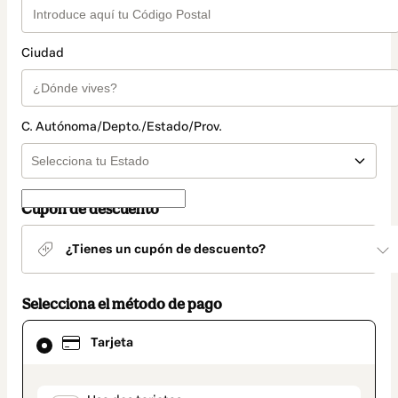
Ciudad
C. Autónoma/Depto./Estado/Prov.
Cupón de descuento
¿Tienes un cupón de descuento?
Selecciona el método de pago
El
Tarjeta
método
de
pago
seleccionado