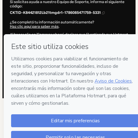
Si solicitas ayuda a nuestro Equipo de Soporte, informa el siguiente
código:
CKTID-K84421812Lb21tmgdr1-1786085471759-5331
¿Se completó tu información automáticamente?
Haz clic aquí para saber más
.
Al hacer clic en 'Comprar ahora', declaro que (i) entiendo que Hotmart
está procesando este pedido en nombre de
Conexo Digital
y no tiene
responsabilidad por el contenido y/o control sobre él; (ii) acepto los
Términos de Uso de Hotmart
,
Políticas de Privacidad
y
otras políticas
de Hotmart
y (iii) soy mayor de edad o autorizado y acompañado por
un tutor legal.
Más información sobre tu compra
aquí
.
Hotmart ©
2026
- Todos los derechos reservados
2026-08-07T06:51:13.815Z
REF.