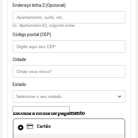
Endereço linha 2 (Opcional)
Ex.: Apartamento B2, segundo andar.
Código postal (CEP)
Cidade
Estado
Escolha a forma de pagamento
Cartão
Cartão
selecionado
como