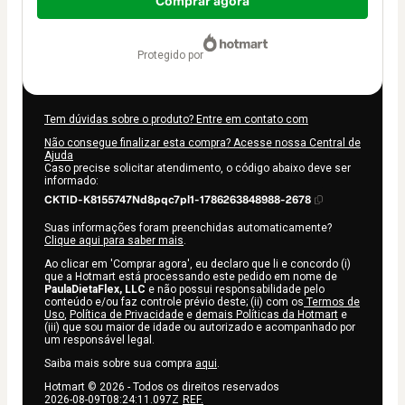
de
Comprar agora
US$ 187,00
protegido por
Tem dúvidas sobre o produto? Entre em contato com
Não consegue finalizar esta compra? Acesse nossa Central de
Ajuda
Caso precise solicitar atendimento, o código abaixo deve ser
informado:
CKTID-K8155747Nd8pqc7pl1-1786263848988-2678
Suas informações foram preenchidas automaticamente?
Clique aqui para saber mais
.
Ao clicar em 'Comprar agora', eu declaro que li e concordo (i)
que a Hotmart está processando este pedido em nome de
PaulaDietaFlex, LLC
e não possui responsabilidade pelo
conteúdo e/ou faz controle prévio deste; (ii) com os
Termos de
Uso
,
Política de Privacidade
e
demais Políticas da Hotmart
e
(iii) que sou maior de idade ou autorizado e acompanhado por
um responsável legal.
Saiba mais sobre sua compra
aqui
.
Hotmart ©
2026
- Todos os direitos reservados
2026-08-09T08:24:11.097Z
REF.