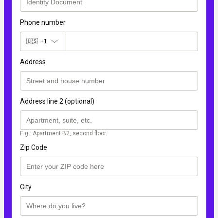
Phone number
🇺🇸
+1
Address
Address line 2 (optional)
E.g.: Apartment B2, second floor.
Zip Code
City