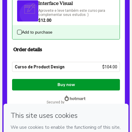
Interface Visual
Aproveite e leve também este curso para 
complementar seus estudos :)
$12.00
Add to purchase
Order details
Curso de Product Design
$104.00
Total
of
Buy now
$104.00
secured by
Have questions about the product? Please contact
Can't complete this purchase? Please visit our Help Center