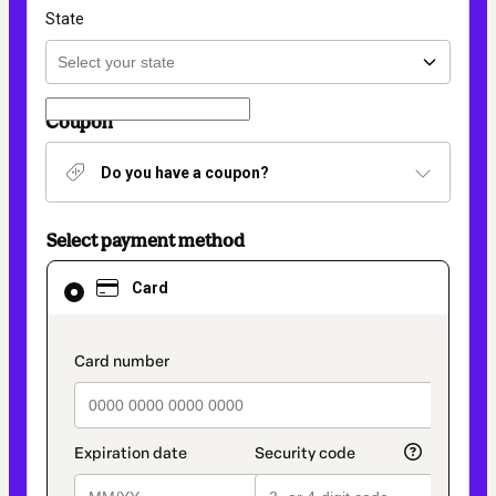
State
Coupon
Do you have a coupon?
Select payment method
Card
Card
selected
as
payment
method
payment_data.section_title_v2