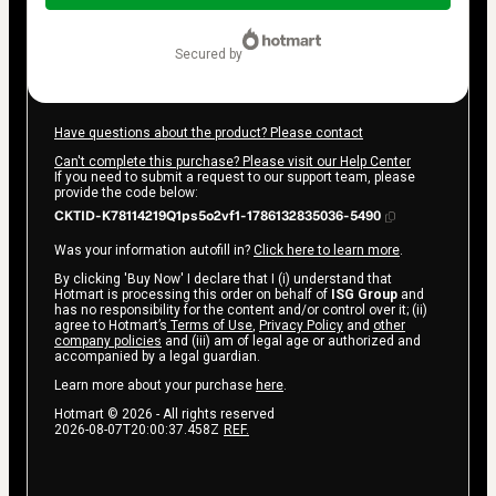
$24.00
secured by
Have questions about the product? Please contact
Can't complete this purchase? Please visit our Help Center
If you need to submit a request to our support team, please
provide the code below:
CKTID-K78114219Q1ps5o2vf1-1786132835036-5490
Was your information autofill in?
Click here to learn more
.
By clicking 'Buy Now' I declare that I (i) understand that
Hotmart is processing this order on behalf of
ISG Group
and
has no responsibility for the content and/or control over it; (ii)
agree to Hotmart’s
Terms of Use
,
Privacy Policy
and
other
company policies
and (iii) am of legal age or authorized and
accompanied by a legal guardian.
Learn more about your purchase
here
.
Hotmart ©
2026
- All rights reserved
2026-08-07T20:00:37.458Z
REF.