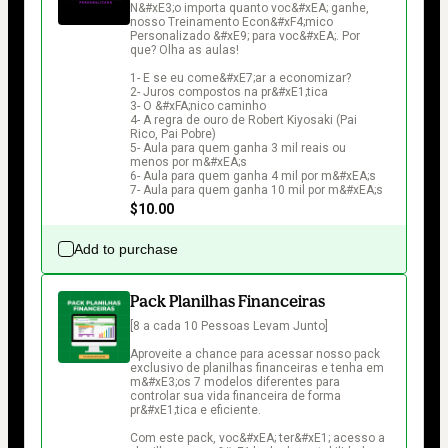
N&#xE3;o importa quanto voc&#xEA; ganhe, 
nosso Treinamento Econ&#xF4;mico 
Personalizado &#xE9; para voc&#xEA;. Por 
que? Olha as aulas!

1- E se eu come&#xE7;ar a economizar? 

2- Juros compostos na pr&#xE1;tica

3- O &#xFA;nico caminho

4- A regra de ouro de Robert Kiyosaki (Pai 
Rico, Pai Pobre)

5- Aula para quem ganha 3 mil reais ou 
menos por m&#xEA;s

6- Aula para quem ganha 4 mil por m&#xEA;s

7- Aula para quem ganha 10 mil por m&#xEA;s
$10.00
Add to purchase
Pack Planilhas Financeiras
[8 a cada 10 Pessoas Levam Junto]

Aproveite a chance para acessar nosso pack 
exclusivo de planilhas financeiras e tenha em 
m&#xE3;os 7 modelos diferentes para 
controlar sua vida financeira de forma 
pr&#xE1;tica e eficiente. 

Com este pack, voc&#xEA; ter&#xE1; acesso a 