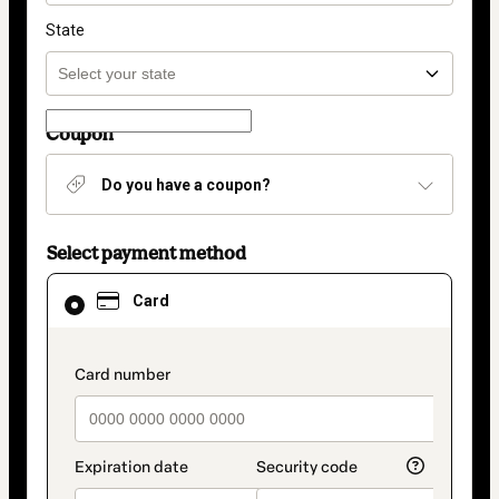
State
Coupon
Do you have a coupon?
Select payment method
Card
Card
selected
as
payment
method
payment_data.section_title_v2