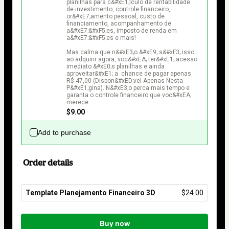
planilhas para c&#xE1;lculo de rentabilidade 
de investimento, controle financeiro, 
or&#xE7;amento pessoal, custo de 
financiamento, acompanhamento de 
a&#xE7;&#xF5;es, imposto de renda em 
a&#xE7;&#xF5;es e mais!

Mas calma que n&#xE3;o &#xE9; s&#xF3; isso: 
ao adquirir agora, voc&#xEA; ter&#xE1; acesso 
imediato &#xE0;s planilhas e ainda 
aproveitar&#xE1; a  chance de pagar apenas 
R$ 47,00 (Dispon&#xED;vel Apenas Nesta 
P&#xE1;gina). N&#xE3;o perca mais tempo e 
garanta o controle financeiro que voc&#xEA; 
merece.
$9.00
Add to purchase
Order details
Template Planejamento Financeiro 3D
$24.00
Total
of
Buy now