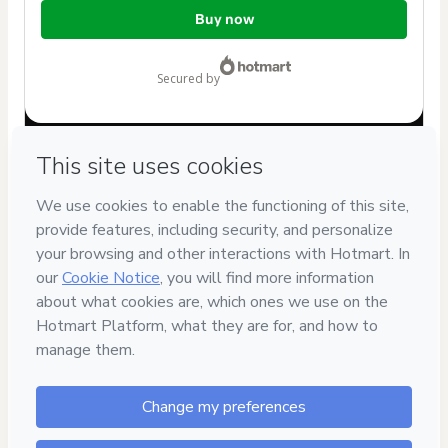
Total
Buy now
of
$32.00
secured by
Have questions about the product? Please contact
Can't complete this purchase? Please visit our Help Center
If you need to submit a request to our support team, please
provide the code below:
CKTID-K74476441Rmbxzx4vk1-1786011663406-4205
Was your information autofill in?
Click here to learn more
.
By clicking 'Buy Now' I declare that I (i) understand that
Hotmart is processing this order on behalf of
Escola Mila
Ensina
and has no responsibility for the content and/or
control over it; (ii) agree to Hotmart’s
Terms of Use
,
Privacy
Policy
and
other company policies
and (iii) am of legal age or
authorized and accompanied by a legal guardian.
Learn more about your purchase
here
.
Hotmart ©
2026
- All rights reserved