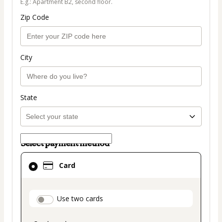
E.g.: Apartment B2, second floor.
Zip Code
City
State
Select payment method
Card
Card
selected
as
payment
payment_data.section_title_v2
Use two cards
method