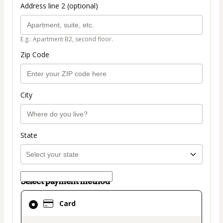
Address line 2 (optional)
E.g.: Apartment B2, second floor.
Zip Code
City
State
Select payment method
Card
Card
selected
as