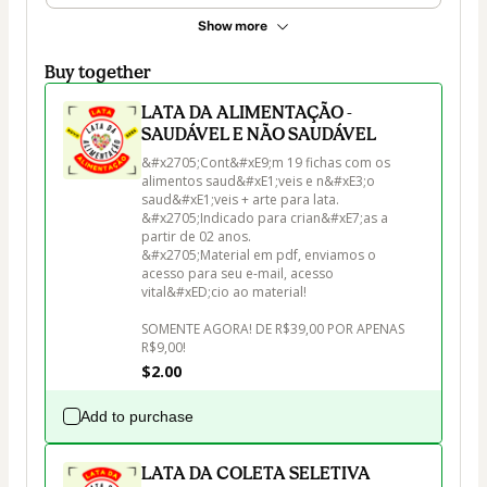
Show more
Buy together
LATA DA ALIMENTAÇÃO -
SAUDÁVEL E NÃO SAUDÁVEL
&#x2705;Cont&#xE9;m 19 fichas com os 
alimentos saud&#xE1;veis e n&#xE3;o 
saud&#xE1;veis + arte para lata.

&#x2705;Indicado para crian&#xE7;as a 
partir de 02 anos.

&#x2705;Material em pdf, enviamos o 
acesso para seu e-mail, acesso 
vital&#xED;cio ao material!

SOMENTE AGORA! DE R$39,00 POR APENAS 
R$9,00!
$2.00
Add to purchase
LATA DA COLETA SELETIVA