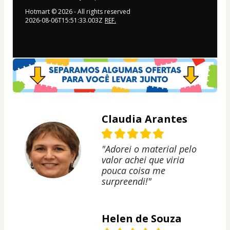
Hotmart ©
2026
- All rights reserved
2026-08-06T15:51:33.003Z
REF.
Claudia Arantes
"Adorei o material pelo
valor achei que viria
pouca coisa me
surpreendi!"
Helen de Souza