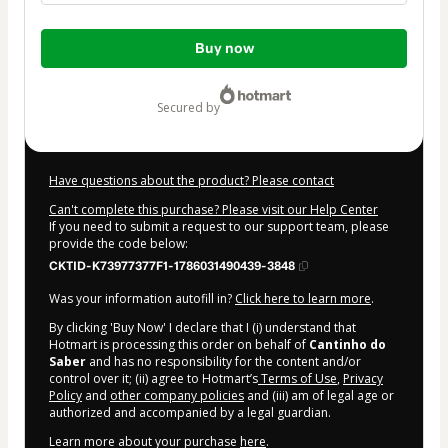
Total
Buy now
of
$4.00
secured by
Have questions about the product? Please contact
Can't complete this purchase? Please visit our Help Center
If you need to submit a request to our support team, please
provide the code below:
CKTID-K73977377F1-1786031490439-3848
Was your information autofill in?
Click here to learn more
.
By clicking 'Buy Now' I declare that I (i) understand that
Hotmart is processing this order on behalf of
Cantinho do
Saber
and has no responsibility for the content and/or
control over it; (ii) agree to Hotmart’s
Terms of Use
,
Privacy
Policy
and
other company policies
and (iii) am of legal age or
authorized and accompanied by a legal guardian.
Learn more about your purchase
here
.