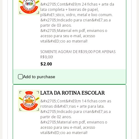
&#x2705;Cont&#xE9;m 24 fichas + arte da 
lata completa + lixeiras de papel, 
pl&#xE1;stico, vidro, metal e lixo comum.

&#x2705;Indicado para crian&#xE7;as a 
partir de 03 anos.

&#x2705;Material em pdf, enviamos o 
acesso para seu e-mail, acesso 
vital&#xED;cio ao material!

SOMENTE AGORA! DE R$39,00 POR APENAS 
R$9,00!
$2.00
Add to purchase
LATA DA ROTINA ESCOLAR
&#x2705;Cont&#xE9;m 14 fichas com as 
rotinas di&#xE1;rias + arte para lata.

&#x2705;Indicado para crian&#xE7;as a 
partir de 02 anos.

&#x2705;Material em pdf, enviamos o 
acesso para seu e-mail, acesso 
vital&#xED;cio ao material!
