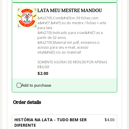
LATA MEU MESTRE MANDOU
&#x2705;Cont&#xE9;m 39 fichas com 
a&#xE7;&#xF5;es do mestre / fichas + arte 
para lata.

&#x2705;Indicado para crian&#xE7;as a 
partir de 02 anos.

&#x2705;Material em pdf, enviamos o 
acesso para seu e-mail, acesso 
vital&#xED;cio ao material!

SOMENTE AGORA! DE R$39,00 POR APENAS 
R$9,00!
$2.00
Add to purchase
Order details
HISTÓRIA NA LATA - TUDO BEM SER
$4.00
DIFERENTE