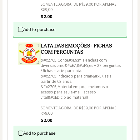
SOMENTE AGORA! DE R$39,00 POR APENAS 
R$9,00!
$2.00
Add to purchase
LATA DAS EMOÇÕES + FICHAS
COM PERGUNTAS
&#x2705;Cont&#xE9;m 14 fichas com 
diversas emo&#xE7;&#xF5;es + 27 perguntas 
/ fichas + arte para lata.

&#x2705;Indicado para crian&#xE7;as a 
partir de 03 anos.

&#x2705;Material em pdf, enviamos o 
acesso para seu e-mail, acesso 
vital&#xED;cio ao material!

SOMENTE AGORA! DE R$39,00 POR APENAS 
R$9,00!
$2.00
Add to purchase