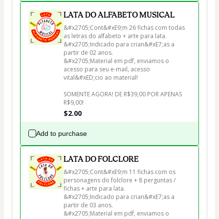
LATA DO ALFABETO MUSICAL
&#x2705;Cont&#xE9;m 26 fichas com todas 
as letras do alfabeto + arte para lata.

&#x2705;Indicado para crian&#xE7;as a 
partir de 02 anos.

&#x2705;Material em pdf, enviamos o 
acesso para seu e-mail, acesso 
vital&#xED;cio ao material!

SOMENTE AGORA! DE R$39,00 POR APENAS 
R$9,00!
$2.00
Add to purchase
LATA DO FOLCLORE
&#x2705;Cont&#xE9;m 11 fichas com os 
personagens do folclore + 8 perguntas / 
fichas + arte para lata.

&#x2705;Indicado para crian&#xE7;as a 
partir de 03 anos.

&#x2705;Material em pdf, enviamos o 