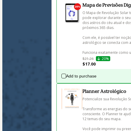
Mapa de Previsões Digi
O Mapa de Revolução Solar tr
pode explorar durante o seu n
dos astros do céu atual e dos
próximos 365 dias. 

Com ele, é possível ter noçã
astrológico se conecta com as
Funciona exatamente como 
$21.26
20%
$17.00
Add to purchase
Planner Astrológico
Potencialize sua Revolução So
Transforme as energias do s
consciente. O Planner te ajud
12 temas do seu mapa.  

Você pode imprimir ou preenc