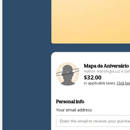
Mapa de Aniversário 
Author: Astrologia Luz e S
$32.00
(+ applicable taxes.
Click he
Personal info
Your email address