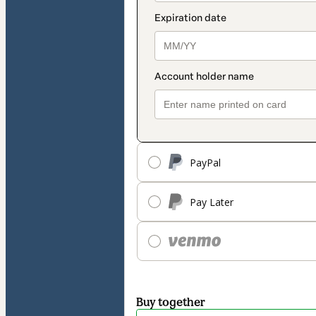
PayPal
Pay Later
Buy together