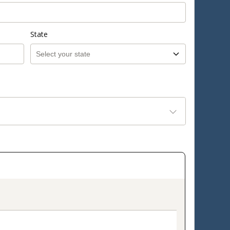
State
on_title_v2