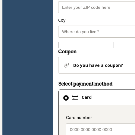
City
Coupon
Do you have a coupon?
Select payment method
Card
Card
selected
as
payment
payment_data.secti
method