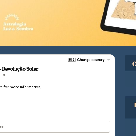
🇺🇸
Change country
- Revolução Solar
ombra
re
for more information)