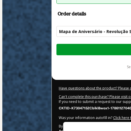
Order details
Mapa de Aniversário - Revolução 
Total
of
$32.00
s
Have questions about the product? Please 
Can't complete this purchase? Please visit 
If you need to submit a request to our sup
CKTID-K73047152Cblkl8wox1-1786112704
Was your information autofill in?
Click here
By clicking 'Buy Now' I declare that I (i) un