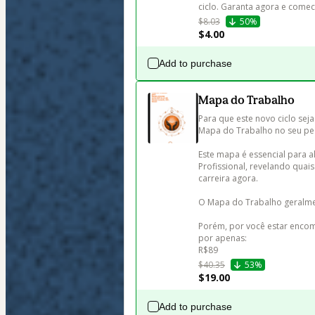
ciclo. Garanta agora e come
$8.03
50%
$4.00
Add to purchase
Mapa do Trabalho
Para que este novo ciclo seja
Mapa do Trabalho no seu ped
Este mapa é essencial para a
Profissional, revelando quai
carreira agora.

O Mapa do Trabalho geralmen
Porém, por você estar encom
por apenas:

R$89
$40.35
53%
$19.00
Add to purchase