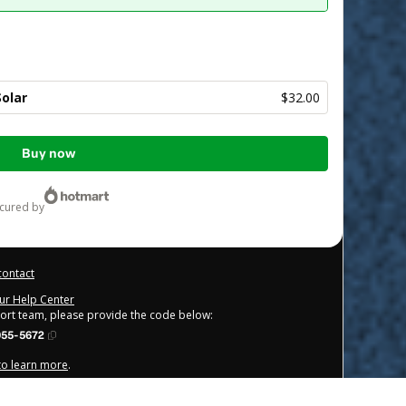
Solar
$32.00
Buy now
ecured by
contact
our Help Center
port team, please provide the code below:
055-5672
 to learn more
.
derstand that Hotmart is processing this order on behalf of