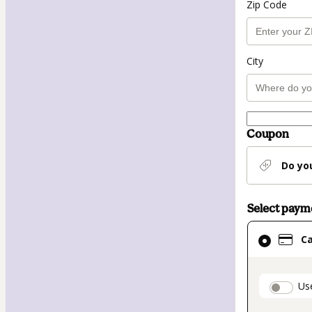
Zip Code
City
Coupon
Do yo
Select pay
Card
C
selected
as
payment
paymen
Us
method