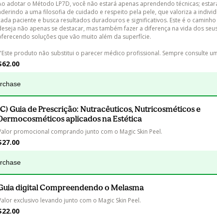
Ao adotar o Método LP7D, você não estará apenas aprendendo técnicas; esta
aderindo a uma filosofia de cuidado e respeito pela pele, que valoriza a indivi
cada paciente e busca resultados duradouros e significativos. Este é o caminh
deseja não apenas se destacar, mas também fazer a diferença na vida dos seus
oferecendo soluções que vão muito além da superfície.

 "Este produto não substitui o parecer médico profissional. Sempre consulte u
$62.00
urchase
(C) Guia de Prescrição: Nutracêuticos, Nutricosméticos e
Dermocosméticos aplicados na Estética
Valor promocional comprando junto com o Magic Skin Peel.
$27.00
urchase
Guia digital Compreendendo o Melasma
Valor exclusivo levando junto com o Magic Skin Peel.
$22.00