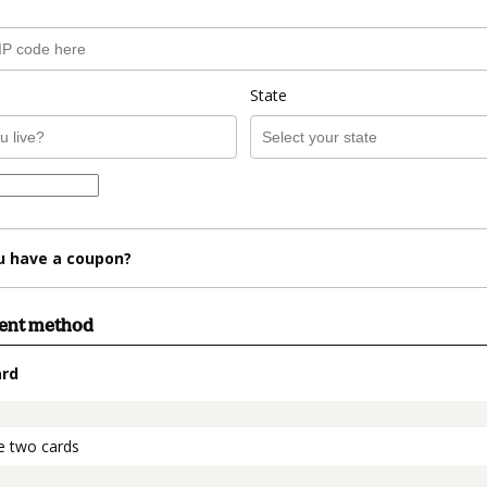
State
u have a coupon?
ment method
ard
t_data.section_title_v2
e two cards