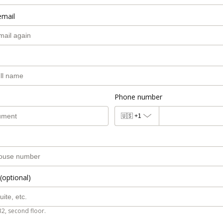
email
Phone number
🇺🇸
+1
(optional)
B2, second floor.