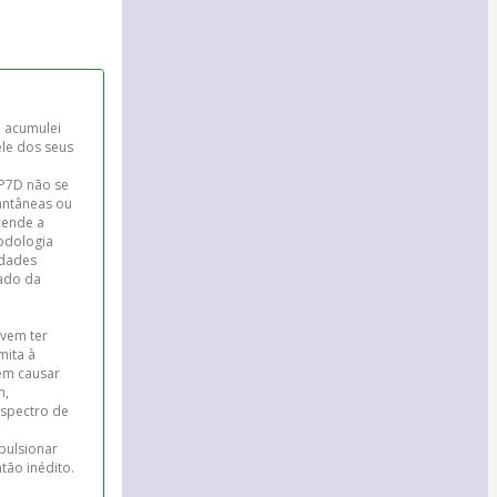
 acumulei 
le dos seus 
P7D não se 
antâneas ou 
cende a 
odologia 
idades 
ado da 
vem ter 
ita à 
em causar 
, 
espectro de 
 
ulsionar 
ão inédito.
