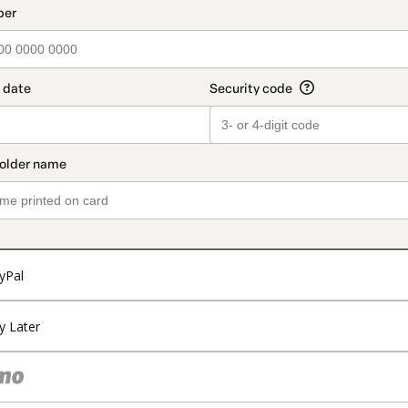
yPal
y Later