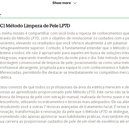
Show more
r
[C] Método Limpeza de Pele LP7D
A minha missão é compartilhar com você toda a riqueza de conhecimentos que
através do Método LP7D, com o objetivo de revolucionar os cuidados com a pe
pacientes, elevando os resultados que você oferece atualmente a um patamar 
inimaginavelmente superior. Contudo, é fundamental entender que o Método L
destina a todos; ele não é apropriado para aqueles em busca de soluções inst
milagrosas, esperando transformações da noite para o dia. Este método trans
abordagem convencional de limpeza de pele, posicionando-se como uma met
profissional abrangente, projetada para equipá-lo com conhecimentos e habil
diferenciadas, permitindo-lhe destacar-se imediatamente no competitivo merc
stética.

Estou convicto de que todos os profissionais da área da estética merecem e de
acesso ao aprendizado proporcionado pelo Método LP7D. Este curso não se lim
técnica de limpeza de pele com extração manual, realizada de forma suave e s
desconforto, utilizando os instrumentos e técnicas mais adequados. Ele vai além
introduzindo você a outras 7 técnicas avançadas de tratamento facial. É nesse 
inovação, transformação e renovação da pele que o Método LP7D se distingue,
prometendo não apenas aprimorar suas habilidades práticas, mas também imp
sua carreira ao proporcionar cuidados de pele de um nível de excelência até ent