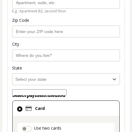
E.g.: Apartment B2, second floor.
Zip Code
City
State
Select payment method
Card
Card
selected
as
payment
payment_data.section_title_v2
Use two cards
method