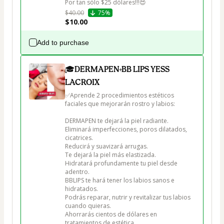
Por tan sólo $25 dólares!!!😍
$40.00
75%
$10.00
Add to purchase
🎓DERMAPEN+BB LIPS YESS
LACROIX
✅Aprende 2 procedimientos estéticos 
faciales que mejorarán rostro y labios:

DERMAPEN te dejará la piel radiante.

Eliminará imperfecciones, poros dilatados, 
cicatrices.

Reducirá y suavizará arrugas.

Te dejará la piel más elastizada.

Hidratará profundamente tu piel desde 
adentro.

BBLIPS te hará tener los labios sanos e 
hidratados.

Podrás reparar, nutrir y revitalizar tus labios 
cuando quieras.

Ahorrarás cientos de dólares en 
tratamientos de estética.
