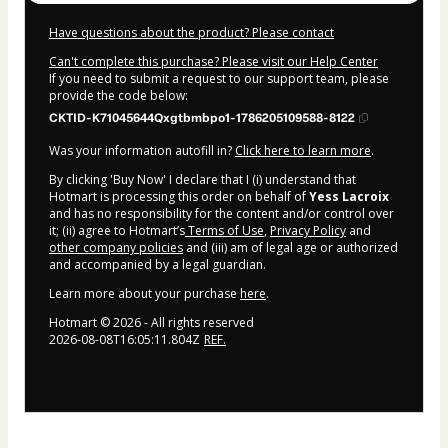
Have questions about the product? Please contact
Can't complete this purchase? Please visit our Help Center
If you need to submit a request to our support team, please
provide the code below:
CKTID-K71045644Qxgtbmbpo1-1786205109588-8122
Was your information autofill in?
Click here to learn more
.
By clicking 'Buy Now' I declare that I (i) understand that
Hotmart is processing this order on behalf of
Yess Lacroix
and has no responsibility for the content and/or control over
it; (ii) agree to Hotmart’s
Terms of Use
,
Privacy Policy
and
other company policies
and (iii) am of legal age or authorized
and accompanied by a legal guardian.
Learn more about your purchase
here
.
Hotmart ©
2026
- All rights reserved
2026-08-08T16:05:11.804Z
REF.