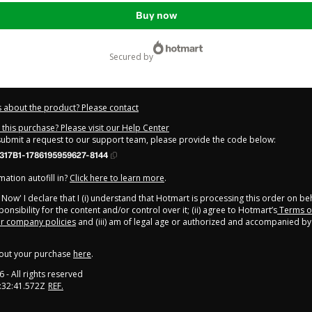
Buy now
secured by
 about the product? Please contact
this purchase? Please visit our Help Center
 submit a request to our support team, please provide the code below:
317B1-1786195959627-8144
ation autofill in?
Click here to learn more
.
y Now' I declare that I (i) understand that Hotmart is processing this order on be
onsibility for the content and/or control over it; (ii) agree to Hotmart’s
Terms o
r company policies
and (iii) am of legal age or authorized and accompanied by 
out your purchase
here
.
6
- All rights reserved
:32:41.572Z
REF.