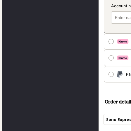
Pa
Order detail
Sono Expre