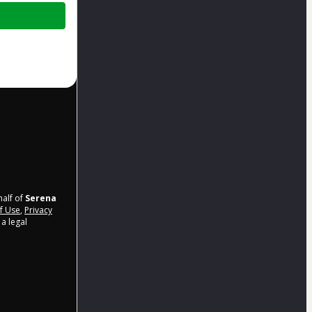
half of
Serena
f Use
,
Privacy
a legal