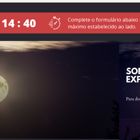
 14 : 39
Complete o formulário abaixo
máximo estabelecido ao lado.