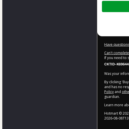
Total
of
$34.00
Have questions
Can't complete 
If you need to
CKTID-K69644
Was your inform
By clicking 'Bu
and has no resp
Policy
and
othe
guardian.
Learn more ab
Hotmart ©
202
2026-08-08T13