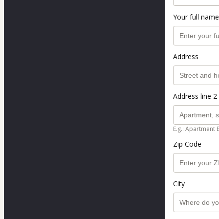
Your full name
Address
Address line 2 
E.g.: Apartment 
Zip Code
City