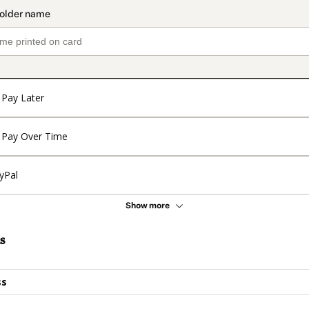
Pay Later
Pay Over Time
yPal
Show more
s
ss