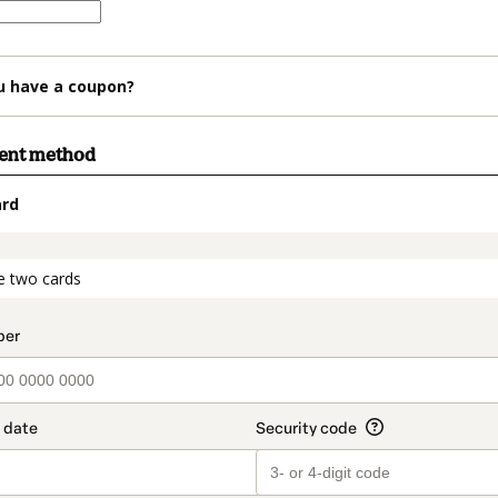
u have a coupon?
ment method
ard
t_data.section_title_v2
e two cards