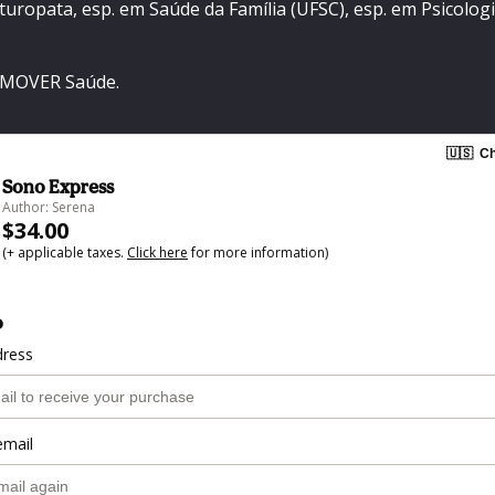
turopata, esp. em Saúde da Família (UFSC), esp. em Psicologia
OMOVER Saúde.
🇺🇸
Ch
Sono Express
Author: Serena
$34.00
(+ applicable taxes.
Click here
for more information)
o
dress
email