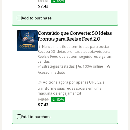
$49.61
85%
$7.43
Add to purchase
Conteúdo que Converte: 50 Ideias
Prontas para Reels e Feed 2.0
📱 Nunca mais fique sem ideias para postar!

Receba 50 ideias prontas e adaptáveis para 
Reels e Feed que atraem seguidores e geram 
vendas.

✅ Estratégias testadas | 💻 100% online | 📥 
Acesso imediato

👉 Adicione agora por apenas U$ 5,52 e 
transforme suas redes sociais em uma 
máquina de engajamento!
$49.61
85%
$7.43
Add to purchase