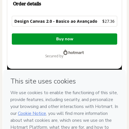
Order details
Design Canvas 2.0 - Basico ao Avançado
$27.36
Total
Buy now
of
$27.36
secured by
Have questions about the product? Please contact
Can't complete this purchase? Please visit our Help Center
If you need to submit a request to our support team, please
provide the code below:
CKTID-K67319841Vzk3gba7d1-1786076559872-3729
Was your information autofill in?
Click here to learn more
.
By clicking 'Buy Now' I declare that I (i) understand that
Hotmart is processing this order on behalf of
MR VIRTUS -