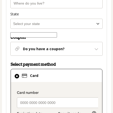
State
Coupon
Do you have a coupon?
Select payment method
Card
Card
selected
as
payment
payment_data.section_title_v2
method