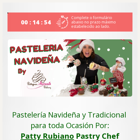
Complete o formulário
00 : 14 : 53
abaixo no prazo máximo
estabelecido ao lado.
Pastelería Navideña y Tradicional 
para toda Ocasión Por:
Patty Rubiano
 Pastry Chef