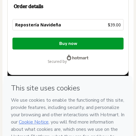
Order details
Repostería Navideña
$39.00
Total
Buy now
of
$39.00
secured by
Have questions about the product? Please contact
Can't complete this purchase? Please visit our Help Center
If you need to submit a request to our support team, please
provide the code below:
CKTID-K63203661T1-1786012802183-1698
Was your information autofill in?
Click here to learn more
.
By clicking 'Buy Now' I declare that I (i) understand that
Hotmart is processing this order on behalf of
Pattypan