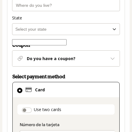
State
Coupon
Do you have a coupon?
Select payment method
Card
Card
selected
as
payment
payment_data.section_title_v2
Use two cards
method