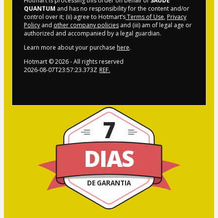
Hotmart is processing this order on behalf of
SAÚDE
QUANTUM
and has no responsibility for the content and/or
control over it; (ii) agree to Hotmart’s
Terms of Use
,
Privacy
Policy
and
other company policies
and (iii) am of legal age or
authorized and accompanied by a legal guardian.
Learn more about your purchase
here
.
Hotmart ©
2026
- All rights reserved
2026-08-07T23:57:23.373Z
REF.
7
DIAS
DE GARANTIA