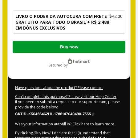
LIVRO O PODER DA AUTOCURA COM FRETE
$42.00
GRATUITO PARA TODO O BRASIL + R$ 2.488
EM BÔNUS EXCLUSIVOS
Total
Buy now
of
$42.00
secured by
Have questions about the product? Please contact
Can't complete this purchase? Please visit our Help Center
If you need to submit a request to our support team, please
provide the code below:
CKTID-K56456462H1-1786147040490-7555
Was your information autofill in?
Click here to learn more
.
By clicking 'Buy Now' I declare that I (i) understand that