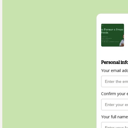
Personal inf
Your email ad
Confirm your 
Your full name