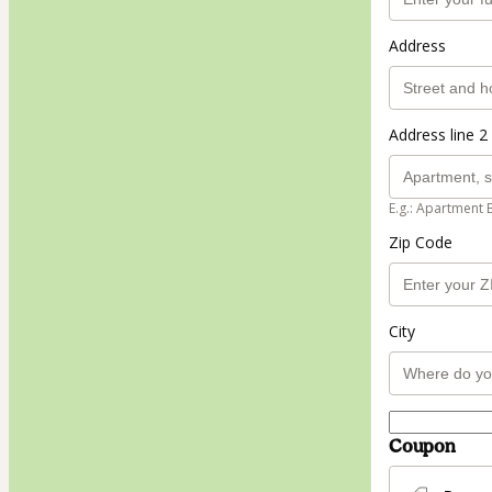
Address
Address line 2 
E.g.: Apartment 
Zip Code
City
Coupon