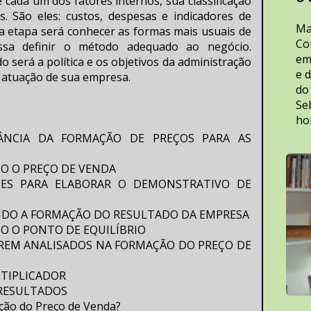
cada um dos fatores internos, sua classificação 
os. São eles: custos, despesas e indicadores de 
Ma
 etapa será conhecer as formas mais usuais de 
Co
ssa definir o método adequado ao negócio. 
em
o será a política e os objetivos da administração 
e d
e atuação de sua empresa.
do
Se
ho
TÂNCIA DA FORMAÇÃO DE PREÇOS PARA AS 
NDO O PREÇO DE VENDA
ÇÕES PARA ELABORAR O DEMONSTRATIVO DE 
ANDO A FORMAÇÃO DO RESULTADO DA EMPRESA
DO O PONTO DE EQUILÍBRIO
 SEREM ANALISADOS NA FORMAÇÃO DO PREÇO DE 
ULTIPLICADOR
S RESULTADOS
ação do Preço de Venda?