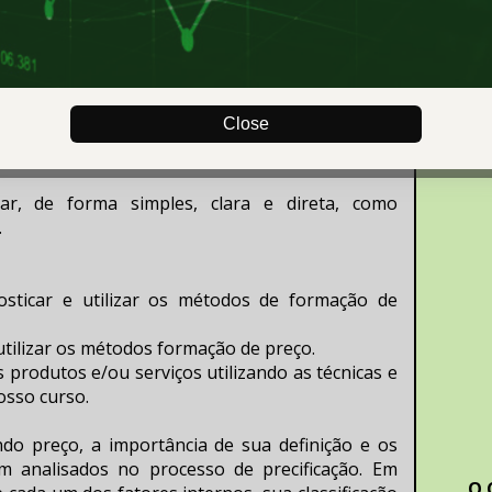
 um produto ou serviço, é uma tarefa aparente 
endedores descobrem que este é um grande 
ócios.
Close
com conceitos e ferramentas para ajudá-lo a 
orreta e eficaz a formação de preços do seu 
r, de forma simples, clara e direta, como 
.
ticar e utilizar os métodos de formação de 
utilizar os métodos formação de preço.
 produtos e/ou serviços utilizando as técnicas e 
osso curso.
do preço, a importância de sua definição e os 
 analisados no processo de precificação. Em 
O 