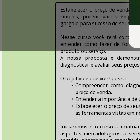
Estabelecer o preço de venda de
simples, porém, vários empre
gargalo para sucesso de seus neg
Nesse curso você terá contato 
entender como fazer de forma c
produto ou serviço.
A nossa proposta é demonstra
diagnosticar e avaliar seus preços
O objetivo é que você possa:
Compreender como diagnos
preço de venda.
Entender a importância de 
Estabelecer o preço de seus
as ferramentas vistas em n
Iniciaremos o o curso conceituan
aspectos mercadológicos a serem