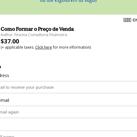
ou até esgotarem as vagas
🇺🇸
Ch
Como Formar o Preço de Venda
Author: Fescina Consultoria Financeira
$37.00
(+ applicable taxes.
Click here
for more information)
o
dress
email