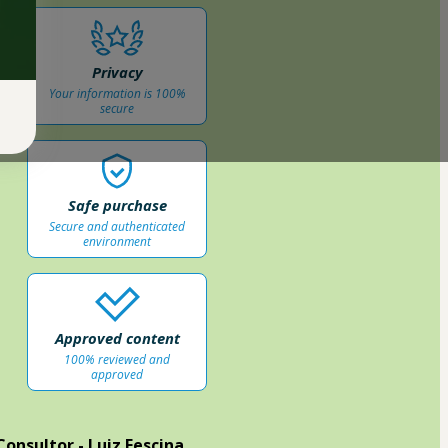
Privacy
Your information is 100%
secure
Safe purchase
Secure and authenticated
environment
Approved content
100% reviewed and
approved
Consultor - Luiz Fescina