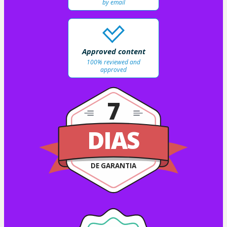
by email
Approved content
100% reviewed and
approved
7
DIAS
DE GARANTIA