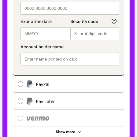
PayPal
Pay Later
Show more