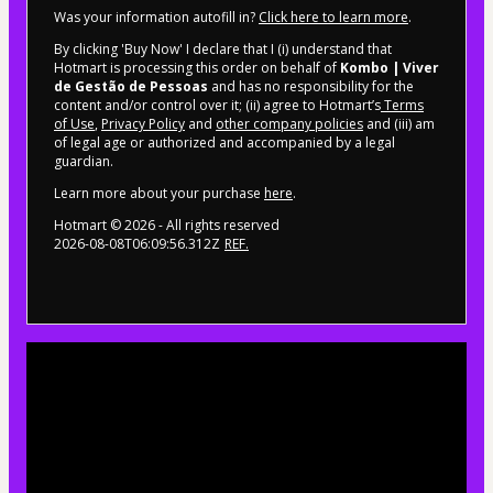
Was your information autofill in?
Click here to learn more
.
By clicking 'Buy Now' I declare that I (i) understand that
Hotmart is processing this order on behalf of
Kombo | Viver
de Gestão de Pessoas
and has no responsibility for the
content and/or control over it; (ii) agree to Hotmart’s
Terms
of Use
,
Privacy Policy
and
other company policies
and (iii) am
of legal age or authorized and accompanied by a legal
guardian.
Learn more about your purchase
here
.
Hotmart ©
2026
- All rights reserved
2026-08-08T06:09:56.312Z
REF.