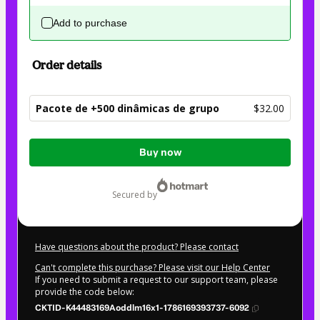
Add to purchase
Order details
Pacote de +500 dinâmicas de grupo
$32.00
Total
Buy now
of
$32.00
secured by
Have questions about the product? Please contact
Can't complete this purchase? Please visit our Help Center
If you need to submit a request to our support team, please
provide the code below:
CKTID-K44483169Aoddlm16x1-1786169393737-6092