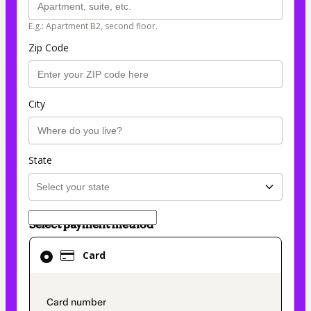
E.g.: Apartment B2, second floor.
Zip Code
City
State
Select payment method
Card
Card
selected
as
payment
payment_data.section_title_v2
method