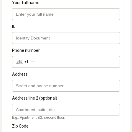
Your full name
ID
Phone number
🇺🇸
+1
Address
Address line 2 (optional)
E.g.: Apartment B2, second floor.
Zip Code