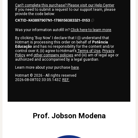
Can't complete this purchase? Please visit our Help Center
If you need to submit a request to our support team, please
provide the code below:
CKTID-K43897907N1-1786156383321-0153
Was your information autofill in?
Click here to learn more
.
By clicking 'Buy Now' I declare that I (i) understand that
Hotmart is processing this order on behalf of
Potência
Educação
and has no responsibility for the content and/or
control over it; (ii) agree to Hotmart’s
Terms of Use
,
Privacy
Policy
and
other company policies
and (iii) am of legal age or
authorized and accompanied by a legal guardian.
Learn more about your purchase
here
.
Hotmart ©
2026
- All rights reserved
2026-08-08T02:33:05.143Z
REF.
Prof. Jobson Modena