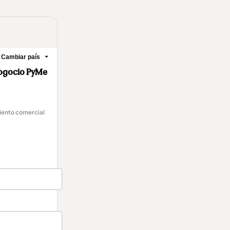
Cambiar país
 nogocio PyMe
miento comercial