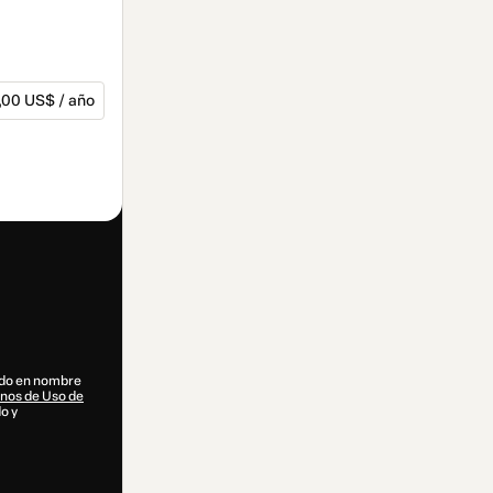
,00 US$ / año
dido en nombre
nos de Uso de
do y