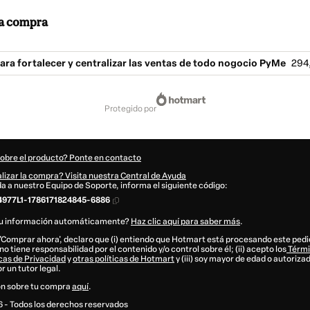
 la compra
para fortalecer y centralizar las ventas de todo nogocio PyMe
294
protegido por
sobre el producto? Ponte en contacto
lizar la compra? Visita nuestra Central de Ayuda
uda a nuestro Equipo de Soporte, informa el siguiente código:
977L1-1786171824845-6886
tu información automáticamente?
Haz clic aquí para saber más
.
n 'Comprar ahora', declaro que (i) entiendo que Hotmart está procesando este pe
no tiene responsabilidad por el contenido y/o control sobre él; (ii) acepto los
Térmi
icas de Privacidad
y
otras políticas de Hotmart
y (iii) soy mayor de edad o autoriza
 un tutor legal.
n sobre tu compra
aquí
.
6
- Todos los derechos reservados