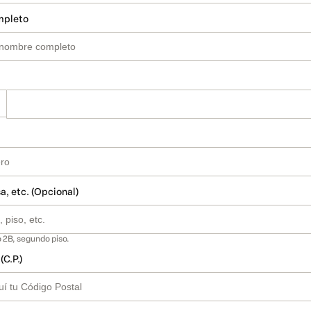
mpleto
a, etc. (Opcional)
 2B, segundo piso.
(C.P.)