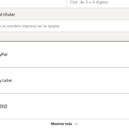
yPal
y Later
Mostrar más