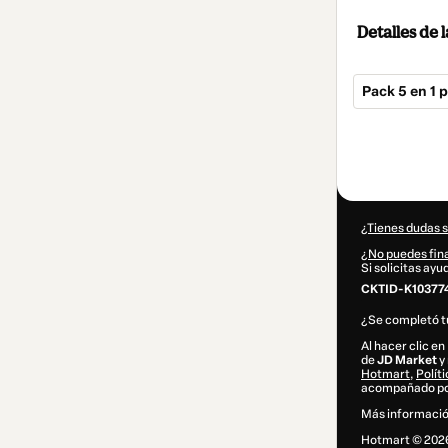
Detalles de
Pack 5 en 1 
Total
de
294,00 US$
¿Tienes dudas 
¿No puedes fina
Si solicitas ay
CKTID-K103774
¿Se completó 
Al hacer clic e
de
JD Market
y 
Hotmart
,
Polít
acompañado por
Más informació
Hotmart ©
202