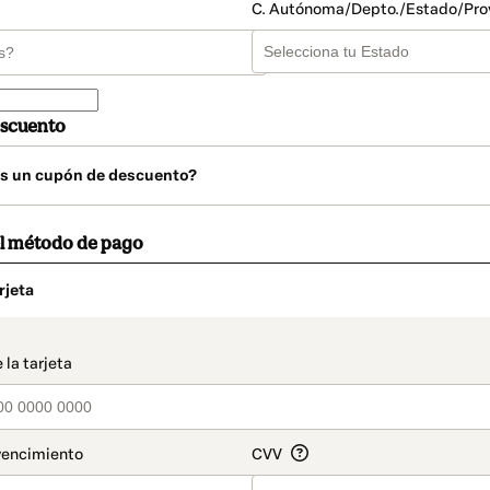
C. Autónoma/Depto./Estado/Pro
scuento
s un cupón de descuento?
el método de pago
rjeta
o
t_data.section_title_v2