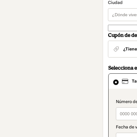
Ciudad
Cupón de de
¿Tiene
Selecciona 
El
Ta
método
de
pago
seleccionad
paymen
es
Tarjeta