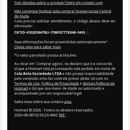
Tem dúvidas sobre o produto? Entre em contato com
Não consegue finalizar esta compra? Acesse nossa Central
de Ajuda
Caso precise solicitar atendimento, o código abaixo deve ser
informado:
CKTID-K103216475L1-1786157778348-0415
Suas informações foram preenchidas automaticamente?
Clique aqui para saber mais
.
*O valor parcelado possui acréscimo.
Ao clicar em 'Comprar agora', eu declaro que li e concordo
(i) que a Hotmart está processando este pedido em nome de
Cola Bola Sociedade LTDA
e não possui responsabilidade
pelo conteúdo e/ou faz controle prévio deste; (ii) com os
Termos de Uso
,
Política de Privacidade
e
demais Políticas da
Hotmart
e (iii) que sou maior de idade ou autorizado e
acompanhado por um responsável legal.
Saiba mais sobre sua compra
aqui
.
Hotmart ©
2026
- Todos os direitos reservados
2026-08-08T02:56:20.468Z
REF.