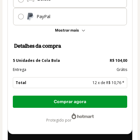
PayPal
Mostrar mais
Detalhes da compra
5 Unidades de Cola Bola
R$ 104,00
Entrega
Grátis
Total
12 x de R$ 10,76 *
Total
Comprar agora
de
R$ 129,12
protegido por