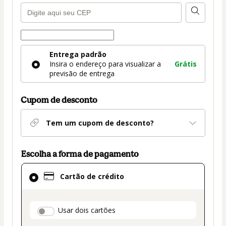
Forma de entrega
Forma
Entrega padrão
de
Insira o endereço para visualizar a
Grátis
entrega
previsão de entrega
Cupom de desconto
Tem um cupom de desconto?
Escolha a forma de pagamento
Cartão
Cartão de crédito
de
crédito
selecionado
payment_data.section_title_v2
Usar dois cartões
como
método