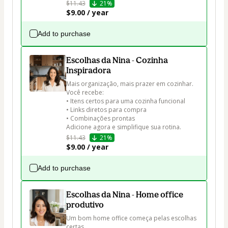
$11.43
21%
$9.00 / year
Add to purchase
Escolhas da Nina - Cozinha
Inspiradora
Mais organização, mais prazer em cozinhar.

Você recebe:

• Itens certos para uma cozinha funcional

• Links diretos para compra

• Combinações prontas

Adicione agora e simplifique sua rotina.
$11.43
21%
$9.00 / year
Add to purchase
Escolhas da Nina - Home office
produtivo
Um bom home office começa pelas escolhas 
certas.
