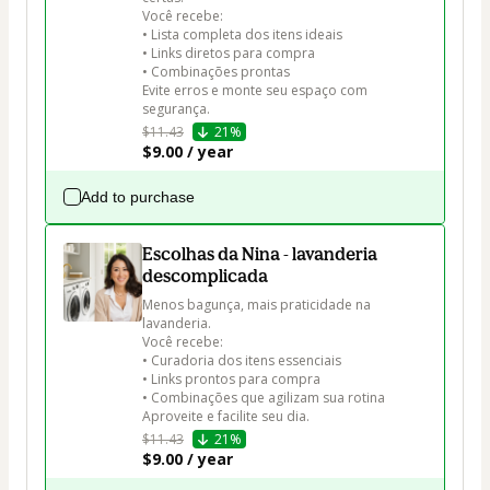
Você recebe:

• Lista completa dos itens ideais

• Links diretos para compra

• Combinações prontas

Evite erros e monte seu espaço com 
segurança.
$11.43
21%
$9.00 / year
Add to purchase
Escolhas da Nina - lavanderia
descomplicada
Menos bagunça, mais praticidade na 
lavanderia.

Você recebe:

• Curadoria dos itens essenciais

• Links prontos para compra

• Combinações que agilizam sua rotina

Aproveite e facilite seu dia.
$11.43
21%
$9.00 / year