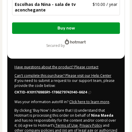
Escolhas da Nina - sala de tv
$10.00 / year
aconchegante
Total
Buy now
of
$10.00
secured by
Have questions about the product? Please contact
Can't complete this purchase? Please visit our Help Center
If you need to submit a request to our support team, please
provide the code below:
CKTID-K101176985R1-1786279743140-6624
Was your information autofill in?
Click here to learn more
.
By clicking 'Buy Now' I declare that I (i) understand that
Hotmart is processing this order on behalf of
Nina Maeda
and has no responsibility for the content and/or control over
it; (ii) agree to Hotmart’s
Terms of Use
,
Privacy Policy
and
other company policies
and (iii) am of legal age or authorized