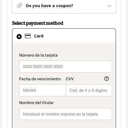
Do you have a coupon?
Select payment method
Card
Card
selected
as
payment
payment_data.section_title_v2
method